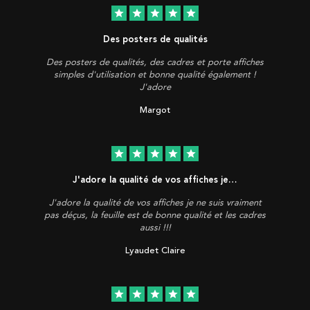
star
star
star
star
star
Des posters de qualités
Des posters de qualités, des cadres et porte affiches
simples d'utilisation et bonne qualité également !
J'adore
Margot
star
star
star
star
star
J'adore la qualité de vos affiches je…
J'adore la qualité de vos affiches je ne suis vraiment
pas déçus, la feuille est de bonne qualité et les cadres
aussi !!!
Lyaudet Claire
star
star
star
star
star