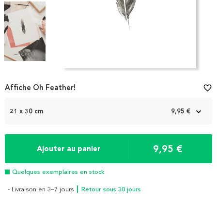
Item
1
Affiche Oh Feather!
favorite_border
of
4
21 x 30 cm
9,95 €
9,95 €
Ajouter au panier
Quelques exemplaires en stock
- Livraison en 3–7 jours
┃ Retour sous 30 jours