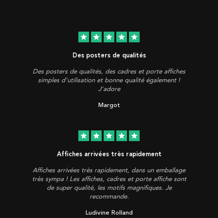
star
star
star
star
star
Des posters de qualités
Des posters de qualités, des cadres et porte affiches
simples d'utilisation et bonne qualité également !
J'adore
Margot
star
star
star
star
star
Affiches arrivées très rapidement
Affiches arrivées très rapidement, dans un emballage
très sympa ! Les affiches, cadres et porte affiche sont
de super qualité, les motifs magnifiques. Je
recommande.
Ludivine Rolland