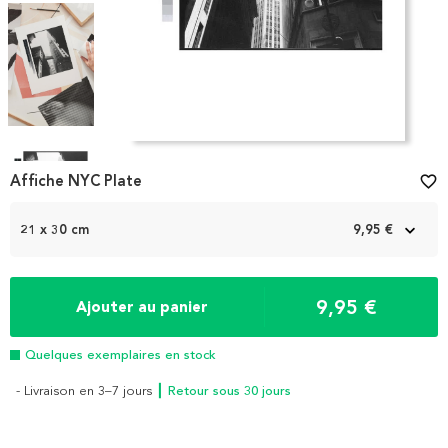
Item
1
Affiche NYC Plate
favorite_border
of
4
21 x 30 cm
9,95 €
9,95 €
Ajouter au panier
Quelques exemplaires en stock
- Livraison en 3–7 jours
┃ Retour sous 30 jours