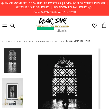
🌟 EN CE MOMENT : 30 % SUR LES POSTERS ┃ LIVRAISON GRATUITE DÈS 39€ ┃
RETOUR SOUS 30 JOURS ┃ LIVRAISON EN 2–7 JOURS 📦✨
Code: SUMMER30
, jusqu'au 07/08
AFFICHES
/
PHOTOGRAPHIE
/
PERSONNES & PORTRAITS
/
NUN WALKING IN LIGHT