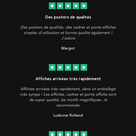
star
star
star
star
star
Des posters de qualités
Des posters de qualités, des cadres et porte affiches
simples d'utilisation et bonne qualité également !
J'adore
Margot
star
star
star
star
star
Affiches arrivées très rapidement
Affiches arrivées très rapidement, dans un emballage
très sympa ! Les affiches, cadres et porte affiche sont
de super qualité, les motifs magnifiques. Je
recommande.
Ludivine Rolland
star
star
star
star
star