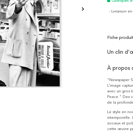
Quelques e
- Livraison e
Fiche produi
Un clin d'
À propos d
"Newspaper Sc
L'image captu
avec un gros ti
Peace." Des vo
de la profond
Le style en no
intemporelle. 
sociaux et pol
cette œuvre p