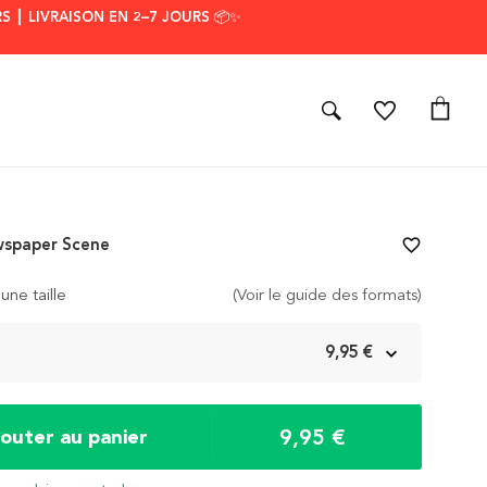
S ┃ LIVRAISON EN 2–7 JOURS 📦✨
wspaper Scene
favorite_border
une taille
(Voir le guide des formats)
m
9,95 €
9,95 €
jouter au panier