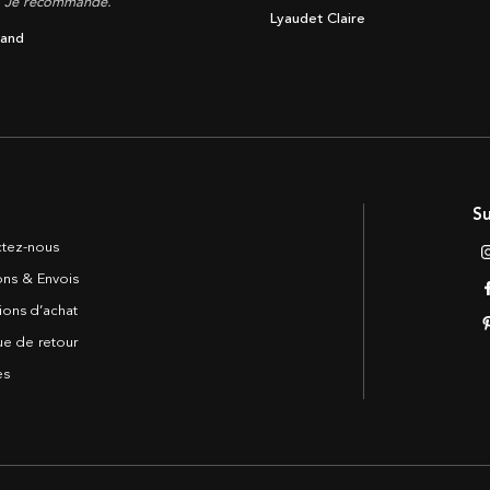
. Je recommande.
Lyaudet Claire
land
Su
tez-nous
sons & Envois
ions d’achat
ue de retour
es