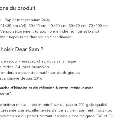
ions du produit
u :
Papier mat premium 240g
21×30 cm (A4), 30×40 cm, 40×50 cm, 50×70 cm, 70×100 cm
Vendu séparément (disponible en chêne, noir et blanc)
ion :
Impression durable en Scandinavie
hoisir Dear Sam ?
s de retour - essayez chez vous sans risque
n rapide 2-4 jours ouvrables
ion durable avec des matériaux écologiques
scandinave depuis 2016
uche d'histoire et de réflexion à votre intérieur avec
cene".
 finition matte. Il est imprimé sur du papier 240 g de qualité
 présente une excellente résistance au vieillissement. Tous nos
mprimés sur du papier portant les labels écologiques FSC et EU