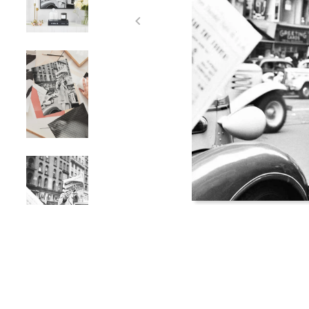
Item
1
of
5