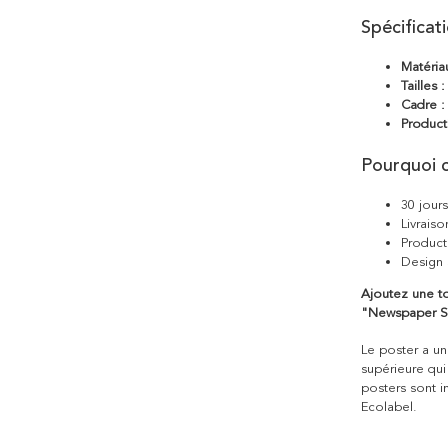
Spécificat
Matéria
Tailles :
Cadre :
Product
Pourquoi c
30 jour
Livraiso
Product
Design 
Ajoutez une to
"Newspaper S
Le poster a une
supérieure qui
posters sont i
Ecolabel.