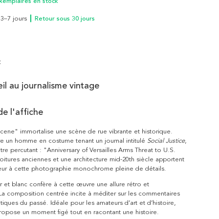
xemplaires en stock
n 3–7 jours
┃ Retour sous 30 jours
t
œil au journalisme vintage
e l'affiche
ene" immortalise une scène de rue vibrante et historique.
re un homme en costume tenant un journal intitulé
Social Justice
,
tre percutant : "Anniversary of Versailles Arms Threat to U.S.
itures anciennes et une architecture mid-20th siècle apportent
eur à cette photographie monochrome pleine de détails.
ir et blanc confère à cette œuvre une allure rétro et
La composition centrée incite à méditer sur les commentaires
itiques du passé. Idéale pour les amateurs d’art et d’histoire,
ropose un moment figé tout en racontant une histoire.