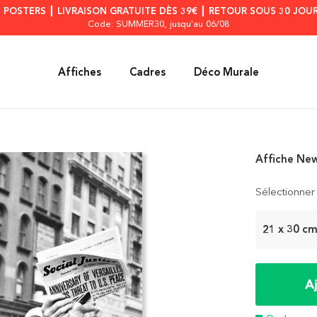
S POSTERS ┃ LIVRAISON GRATUITE DÈS 39€ ┃ RETOUR SOUS 30 JOUR
Code: SUMMER30
, jusqu'au 06/08
Affiches
Cadres
Déco Murale
Affiche Ne
Sélectionner 
21 x 30 c
A