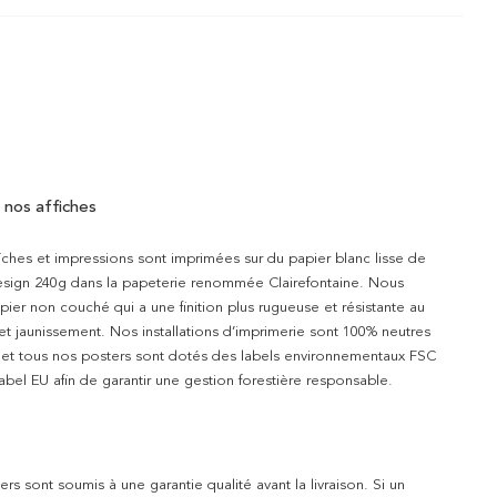
 nos affiches
iches et impressions sont imprimées sur du papier blanc lisse de
design 240g dans la papeterie renommée Clairefontaine. Nous
apier non couché qui a une finition plus rugueuse et résistante au
 et jaunissement. Nos installations d’imprimerie sont 100% neutres
t et tous nos posters sont dotés des labels environnementaux FSC
abel EU afin de garantir une gestion forestière responsable.
rs sont soumis à une garantie qualité avant la livraison. Si un