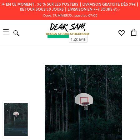
🌟 EN CE MOMENT : 30 % SUR LES POSTERS ┃ LIVRAISON GRATUITE DÈS 39€ ┃
RETOUR SOUS 30 JOURS ┃ LIVRAISON EN 2–7 JOURS 📦✨
Code: SUMMER30
, jusqu'au 07/08