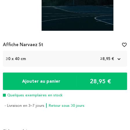
Affiche Narvaez St
favorite_border
30 x 40 cm
28,95 €
28,95 €
Ajouter au panier
Quelques exemplaires en stock
- Livraison en 3–7 jours
┃ Retour sous 30 jours