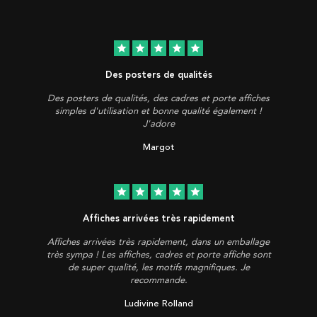
star
star
star
star
star
Des posters de qualités
Des posters de qualités, des cadres et porte affiches
simples d'utilisation et bonne qualité également !
J'adore
Margot
star
star
star
star
star
Affiches arrivées très rapidement
Affiches arrivées très rapidement, dans un emballage
très sympa ! Les affiches, cadres et porte affiche sont
de super qualité, les motifs magnifiques. Je
recommande.
Ludivine Rolland