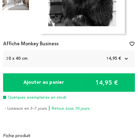
Item
Affiche Monkey Business
favorite_border
1
of
2
30 x 40 cm
14,95 €
14,95 €
Ajouter au panier
Quelques exemplaires en stock
- Livraison en 3–7 jours
┃ Retour sous 30 jours
Fiche produit