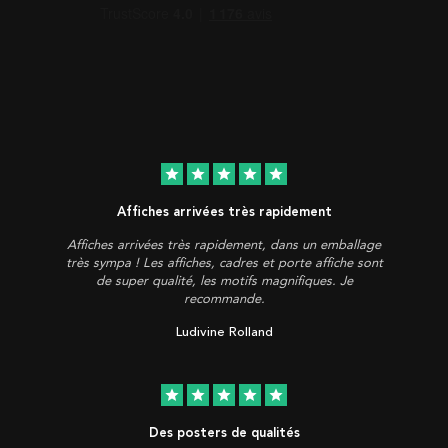
star
star
star
star
star
Affiches arrivées très rapidement
Affiches arrivées très rapidement, dans un emballage
très sympa ! Les affiches, cadres et porte affiche sont
de super qualité, les motifs magnifiques. Je
recommande.
Ludivine Rolland
star
star
star
star
star
Des posters de qualités