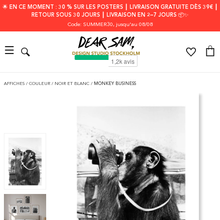
🌟 EN CE MOMENT : 30 % SUR LES POSTERS ┃ LIVRAISON GRATUITE DÈS 39€ ┃
RETOUR SOUS 30 JOURS ┃ LIVRAISON EN 2–7 JOURS 📦✨
Code: SUMMER30
, jusqu'au 08/08
AFFICHES
/
COULEUR
/
NOIR ET BLANC
/
MONKEY BUSINESS