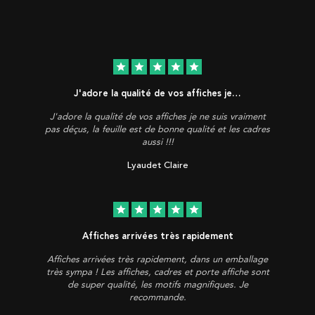
star
star
star
star
star
J'adore la qualité de vos affiches je…
J'adore la qualité de vos affiches je ne suis vraiment
pas déçus, la feuille est de bonne qualité et les cadres
aussi !!!
Lyaudet Claire
star
star
star
star
star
Affiches arrivées très rapidement
Affiches arrivées très rapidement, dans un emballage
très sympa ! Les affiches, cadres et porte affiche sont
de super qualité, les motifs magnifiques. Je
recommande.