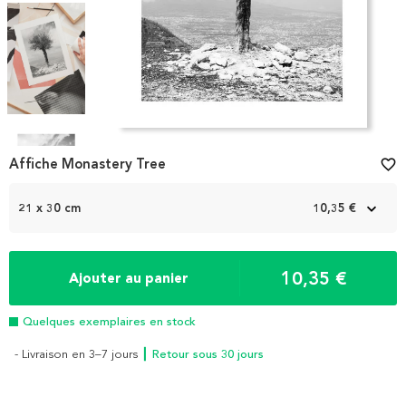
Item
1
Affiche Monastery Tree
favorite_border
of
4
21 x 30 cm
10,35 €
10,35 €
Ajouter au panier
Quelques exemplaires en stock
- Livraison en 3–7 jours
┃ Retour sous 30 jours