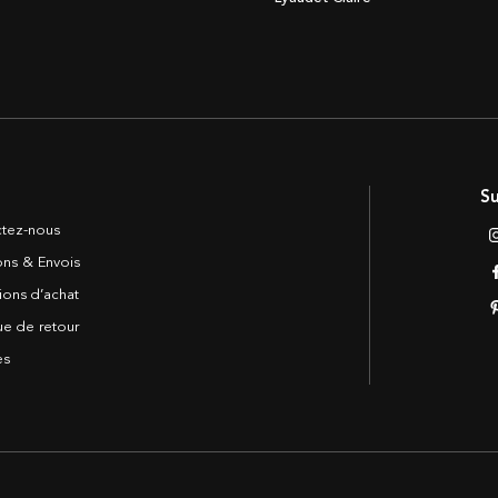
Su
tez-nous
sons & Envois
ions d’achat
ue de retour
es