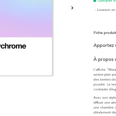
Quelques e
- Livraison e
Fiche produi
Apportez 
À propos 
L'affiche "Met
arrière-plan p
des teintes do
poudré. Le tex
contraste élé
Avec son styl
diffuse une at
une chambre c
idéalement de