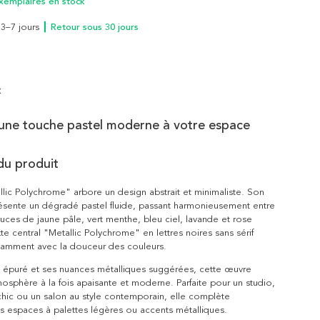
xemplaires en stock
n 3–7 jours
┃ Retour sous 30 jours
t
une touche pastel moderne à votre espace
du produit
allic Polychrome" arbore un design abstrait et minimaliste. Son
résente un dégradé pastel fluide, passant harmonieusement entre
uces de jaune pâle, vert menthe, bleu ciel, lavande et rose
te central "Metallic Polychrome" en lettres noires sans sérif
gamment avec la douceur des couleurs.
e épuré et ses nuances métalliques suggérées, cette œuvre
mosphère à la fois apaisante et moderne. Parfaite pour un studio,
hic ou un salon au style contemporain, elle complète
s espaces à palettes légères ou accents métalliques.