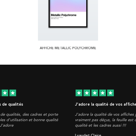
AFFICHE METALLIC POLYCHROME
star
star
star
star
star
star
star
 de qualités
J'adore la qualité de vos affich
de qualités, des cadres et porte
J'adore la qualité de vos affiches 
les d'utilisation et bonne qualité
vraiment pas déçus, la feuille est
 J'adore
qualité et les cadres aussi !!!
Lyaudet Claire