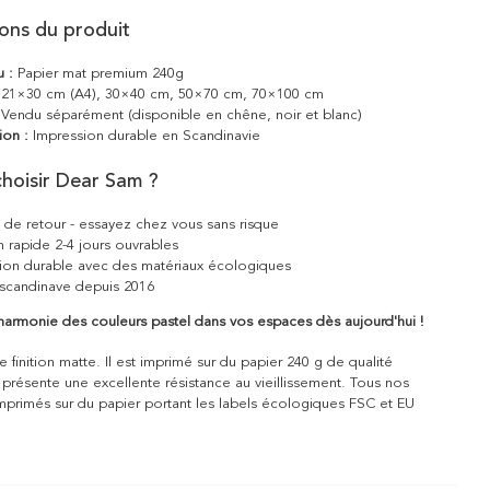
ions du produit
u :
Papier mat premium 240g
21×30 cm (A4), 30×40 cm, 50×70 cm, 70×100 cm
Vendu séparément (disponible en chêne, noir et blanc)
ion :
Impression durable en Scandinavie
hoisir Dear Sam ?
s de retour - essayez chez vous sans risque
n rapide 2-4 jours ouvrables
ion durable avec des matériaux écologiques
scandinave depuis 2016
l'harmonie des couleurs pastel dans vos espaces dès aujourd'hui !
 finition matte. Il est imprimé sur du papier 240 g de qualité
 présente une excellente résistance au vieillissement. Tous nos
mprimés sur du papier portant les labels écologiques FSC et EU