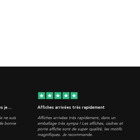
star
star
star
star
star
es je…
Affiches arrivées très rapidement
je ne suis
Affiches arrivées très rapidement, dans un
 de bonne
emballage très sympa ! Les affiches, cadres et
porte affiche sont de super qualité, les motifs
magnifiques. Je recommande.