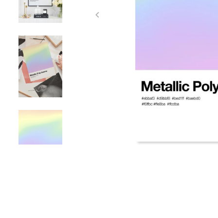
Item
1
of
4