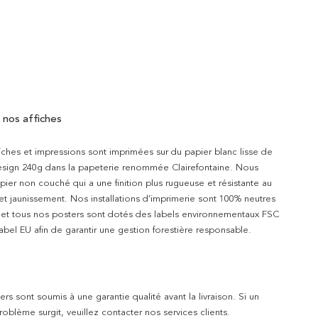
 nos affiches
iches et impressions sont imprimées sur du papier blanc lisse de
design 240g dans la papeterie renommée Clairefontaine. Nous
apier non couché qui a une finition plus rugueuse et résistante au
 et jaunissement. Nos installations d’imprimerie sont 100% neutres
t et tous nos posters sont dotés des labels environnementaux FSC
abel EU afin de garantir une gestion forestière responsable.
rs sont soumis à une garantie qualité avant la livraison. Si un
blème surgit, veuillez contacter nos services clients.