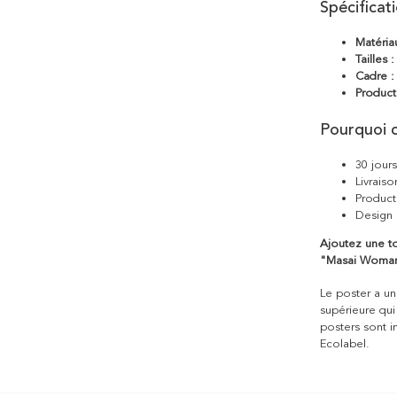
Spécificat
Matéria
Tailles :
Cadre :
Product
Pourquoi c
30 jour
Livraiso
Product
Design 
Ajoutez une to
"Masai Woman"
Le poster a une
supérieure qui
posters sont i
Ecolabel.