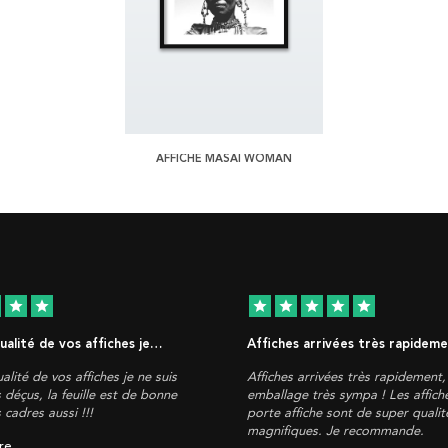
AFFICHE MASAI WOMAN
star
star
star
star
star
star
star
qualité de vos affiches je…
Affiches arrivées très rapidem
alité de vos affiches je ne suis
Affiches arrivées très rapidement
 déçus, la feuille est de bonne
emballage très sympa ! Les affich
s cadres aussi !!!
porte affiche sont de super qualité
magnifiques. Je recommande.
re