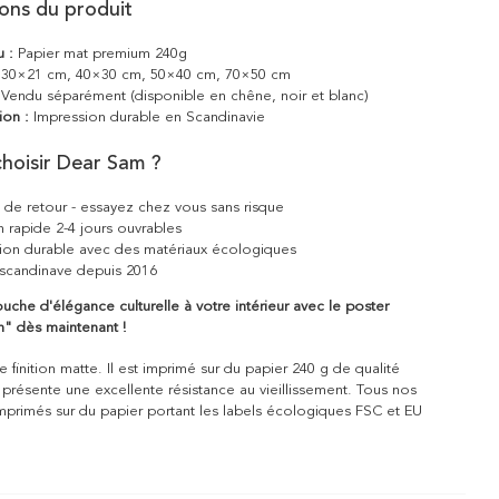
ions du produit
u :
Papier mat premium 240g
30×21 cm, 40×30 cm, 50×40 cm, 70×50 cm
Vendu séparément (disponible en chêne, noir et blanc)
ion :
Impression durable en Scandinavie
hoisir Dear Sam ?
s de retour - essayez chez vous sans risque
n rapide 2-4 jours ouvrables
ion durable avec des matériaux écologiques
scandinave depuis 2016
uche d'élégance culturelle à votre intérieur avec le poster
 dès maintenant !
 finition matte. Il est imprimé sur du papier 240 g de qualité
 présente une excellente résistance au vieillissement. Tous nos
mprimés sur du papier portant les labels écologiques FSC et EU