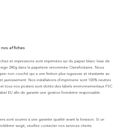
 nos affiches
iches et impressions sont imprimées sur du papier blanc lisse de
design 240g dans la papeterie renommée Clairefontaine. Nous
apier non couché qui a une finition plus rugueuse et résistante au
 et jaunissement. Nos installations d’imprimerie sont 100% neutres
t et tous nos posters sont dotés des labels environnementaux FSC
abel EU afin de garantir une gestion forestière responsable.
rs sont soumis à une garantie qualité avant la livraison. Si un
blème surgit, veuillez contacter nos services clients.