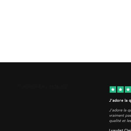
star
star
star
J'adore la 
J'adore la qu
vraiment pas
qualité et le
Lyaudet Clai