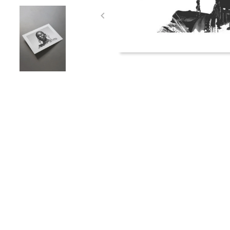
Item
1
of
3