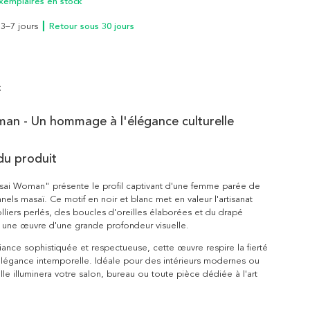
xemplaires en stock
n 3–7 jours
┃ Retour sous 30 jours
t
an - Un hommage à l'élégance culturelle
du produit
sai Woman" présente le profil captivant d'une femme parée de
nnels masaï. Ce motif en noir et blanc met en valeur l'artisanat
olliers perlés, des boucles d'oreilles élaborées et du drapé
t une œuvre d'une grande profondeur visuelle.
nce sophistiquée et respectueuse, cette œuvre respire la fierté
l'élégance intemporelle. Idéale pour des intérieurs modernes ou
elle illuminera votre salon, bureau ou toute pièce dédiée à l'art