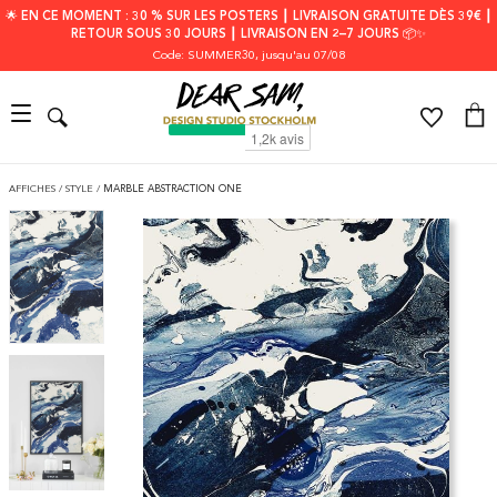
🌟 EN CE MOMENT : 30 % SUR LES POSTERS ┃ LIVRAISON GRATUITE DÈS 39€ ┃
RETOUR SOUS 30 JOURS ┃ LIVRAISON EN 2–7 JOURS 📦✨
Code: SUMMER30
, jusqu'au 07/08
AFFICHES
/
STYLE
/
MARBLE ABSTRACTION ONE