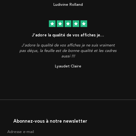
Ludivine Rolland
star
star
star
star
star
J'adore la qualité de vos affiches je…
J'adore la qualité de vos affiches je ne suis vraiment
pas déçus, la feuille est de bonne qualité et les cadres
aussi !!!
Lyaudet Claire
Abonnez-vous à notre newsletter
Adresse e-mail