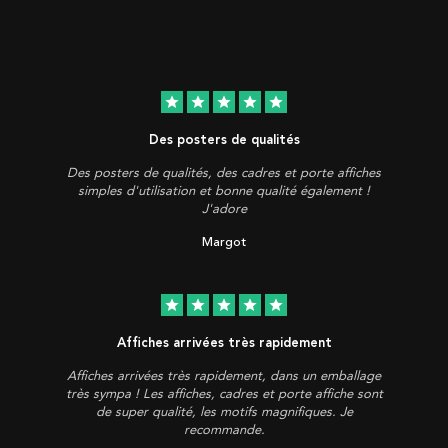
star
star
star
star
star
Des posters de qualités
Des posters de qualités, des cadres et porte affiches
simples d'utilisation et bonne qualité également !
J'adore
Margot
star
star
star
star
star
Affiches arrivées très rapidement
Affiches arrivées très rapidement, dans un emballage
très sympa ! Les affiches, cadres et porte affiche sont
de super qualité, les motifs magnifiques. Je
recommande.