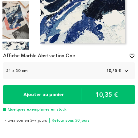
Item
1
Affiche Marble Abstraction One
favorite_border
of
4
21 x 30 cm
10,35 €
10,35 €
Ajouter au panier
Quelques exemplaires en stock
- Livraison en 3–7 jours
┃ Retour sous 30 jours