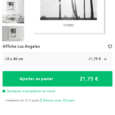
Item
1
Affiche Los Angeles
favorite_border
of
5
30 x 40 cm
21,75 €
21,75 €
Ajouter au panier
Quelques exemplaires en stock
- Livraison en 3–7 jours
┃ Retour sous 30 jours