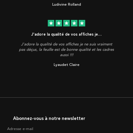
Ludivine Rolland
star
star
star
star
star
J'adore la qualité de vos affiches je…
J'adore la qualité de vos affiches je ne suis vraiment
pas déçus, la feuille est de bonne qualité et les cadres
aussi !!!
Lyaudet Claire
Abonnez-vous à notre newsletter
Adresse e-mail