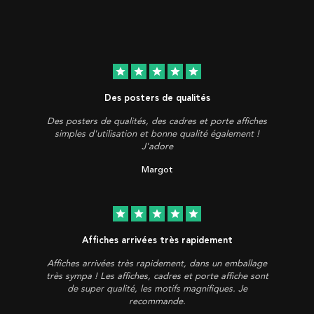
star
star
star
star
star
Des posters de qualités
Des posters de qualités, des cadres et porte affiches
simples d'utilisation et bonne qualité également !
J'adore
Margot
star
star
star
star
star
Affiches arrivées très rapidement
Affiches arrivées très rapidement, dans un emballage
très sympa ! Les affiches, cadres et porte affiche sont
de super qualité, les motifs magnifiques. Je
recommande.