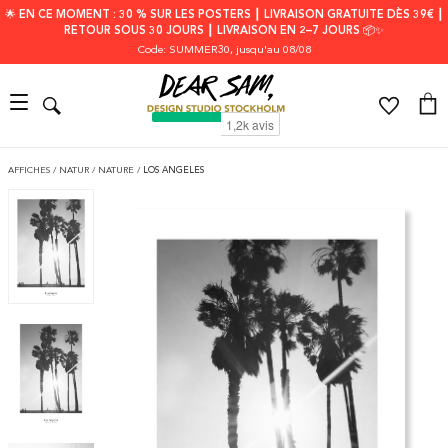
🌟 EN CE MOMENT : 30 % SUR LES POSTERS ┃ LIVRAISON GRATUITE DÈS 39€ ┃
RETOUR SOUS 30 JOURS ┃ LIVRAISON EN 2–7 JOURS 📦✨
Code: SUMMER30
, jusqu'au 08/08
AFFICHES
/
NATUR
/
NATURE
/
LOS ANGELES