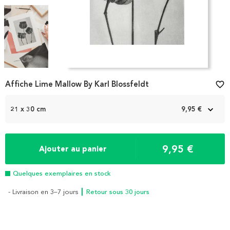
Item
Affiche Lime Mallow By Karl Blossfeldt
favorite_border
1
of
3
21 x 30 cm
9,95 €
9,95 €
Ajouter au panier
Quelques exemplaires en stock
- Livraison en 3–7 jours
┃ Retour sous 30 jours