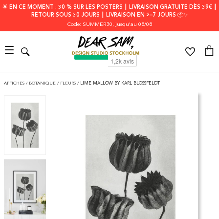
🌟 EN CE MOMENT : 30 % SUR LES POSTERS ┃ LIVRAISON GRATUITE DÈS 39€ ┃
RETOUR SOUS 30 JOURS ┃ LIVRAISON EN 2–7 JOURS 📦✨
Code: SUMMER30
, jusqu'au 08/08
AFFICHES
/
BOTANIQUE
/
FLEURS
/
LIME MALLOW BY KARL BLOSSFELDT