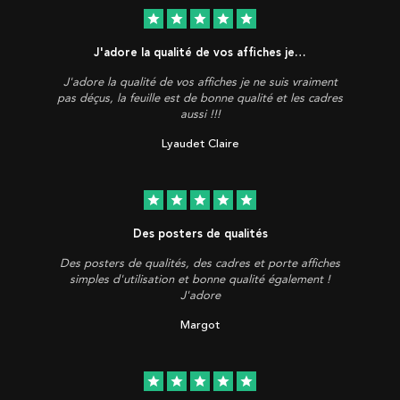
star
star
star
star
star
J'adore la qualité de vos affiches je…
J'adore la qualité de vos affiches je ne suis vraiment
pas déçus, la feuille est de bonne qualité et les cadres
aussi !!!
Lyaudet Claire
star
star
star
star
star
Des posters de qualités
Des posters de qualités, des cadres et porte affiches
simples d'utilisation et bonne qualité également !
J'adore
Margot
star
star
star
star
star