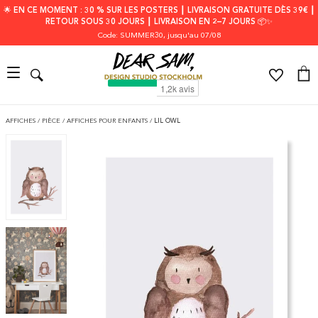
🌟 EN CE MOMENT : 30 % SUR LES POSTERS ┃ LIVRAISON GRATUITE DÈS 39€ ┃
RETOUR SOUS 30 JOURS ┃ LIVRAISON EN 2–7 JOURS 📦✨
Code: SUMMER30
, jusqu'au 07/08
AFFICHES
/
PIÈCE
/
AFFICHES POUR ENFANTS
/
LIL OWL