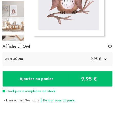
Item
1
Affiche Lil Owl
favorite_border
of
5
21 x 30 cm
9,95 €
9,95 €
Ajouter au panier
Quelques exemplaires en stock
- Livraison en 3–7 jours
┃ Retour sous 30 jours