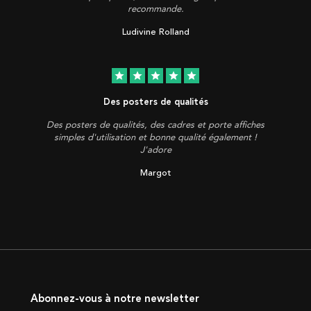
recommande.
Ludivine Rolland
star
star
star
star
star
Des posters de qualités
Des posters de qualités, des cadres et porte affiches
simples d'utilisation et bonne qualité également !
J'adore
Margot
Abonnez-vous à notre newsletter