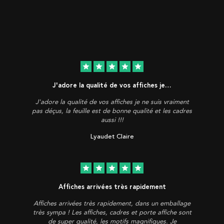
star
star
star
star
star
J'adore la qualité de vos affiches je…
J'adore la qualité de vos affiches je ne suis vraiment
pas déçus, la feuille est de bonne qualité et les cadres
aussi !!!
Lyaudet Claire
star
star
star
star
star
Affiches arrivées très rapidement
Affiches arrivées très rapidement, dans un emballage
très sympa ! Les affiches, cadres et porte affiche sont
de super qualité, les motifs magnifiques. Je