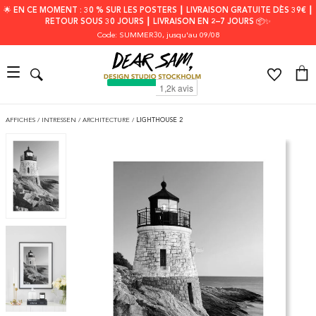
🌟 EN CE MOMENT : 30 % SUR LES POSTERS ┃ LIVRAISON GRATUITE DÈS 39€ ┃
RETOUR SOUS 30 JOURS ┃ LIVRAISON EN 2–7 JOURS 📦✨
Code: SUMMER30
, jusqu'au 09/08
AFFICHES
/
INTRESSEN
/
ARCHITECTURE
/
LIGHTHOUSE 2