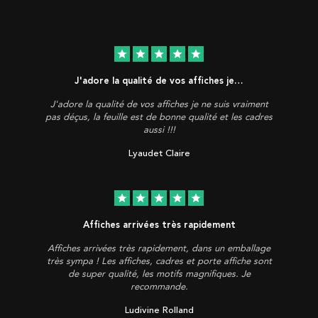
star
star
star
star
star
J'adore la qualité de vos affiches je…
J'adore la qualité de vos affiches je ne suis vraiment
pas déçus, la feuille est de bonne qualité et les cadres
aussi !!!
Lyaudet Claire
star
star
star
star
star
Affiches arrivées très rapidement
Affiches arrivées très rapidement, dans un emballage
très sympa ! Les affiches, cadres et porte affiche sont
de super qualité, les motifs magnifiques. Je
recommande.
Ludivine Rolland