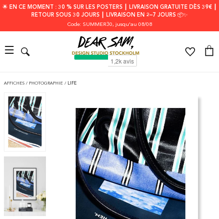
🌟 EN CE MOMENT : 30 % SUR LES POSTERS ┃ LIVRAISON GRATUITE DÈS 39€ ┃
RETOUR SOUS 30 JOURS ┃ LIVRAISON EN 2–7 JOURS 📦✨
Code: SUMMER30
, jusqu'au 08/08
AFFICHES
/
PHOTOGRAPHIE
/
LIFE