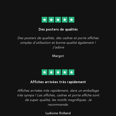
star
star
star
star
star
Des posters de qualités
Des posters de qualités, des cadres et porte affiches
simples d'utilisation et bonne qualité également !
J'adore
Margot
star
star
star
star
star
Affiches arrivées très rapidement
Affiches arrivées très rapidement, dans un emballage
très sympa ! Les affiches, cadres et porte affiche sont
de super qualité, les motifs magnifiques. Je
recommande.
Ludivine Rolland