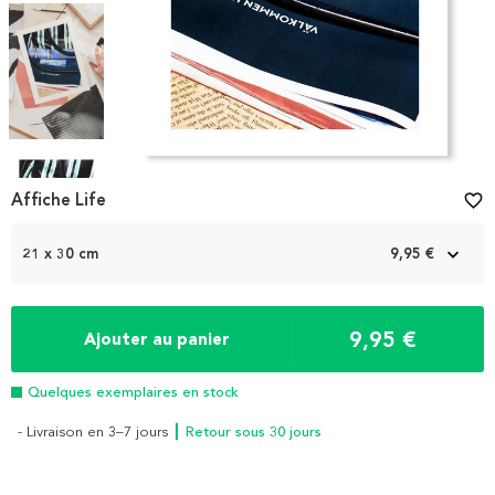
Item
1
Affiche Life
favorite_border
of
4
21 x 30 cm
9,95 €
9,95 €
Ajouter au panier
Quelques exemplaires en stock
- Livraison en 3–7 jours
┃ Retour sous 30 jours