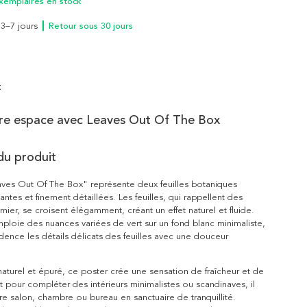
xemplaires en stock
n 3–7 jours
┃ Retour sous 30 jours
t
tre espace avec Leaves Out Of The Box
du produit
aves Out Of The Box" représente deux feuilles botaniques
riantes et finement détaillées. Les feuilles, qui rappellent des
mier, se croisent élégamment, créant un effet naturel et fluide.
 emploie des nuances variées de vert sur un fond blanc minimaliste,
dence les détails délicats des feuilles avec une douceur
naturel et épuré, ce poster crée une sensation de fraîcheur et de
ait pour compléter des intérieurs minimalistes ou scandinaves, il
re salon, chambre ou bureau en sanctuaire de tranquillité.