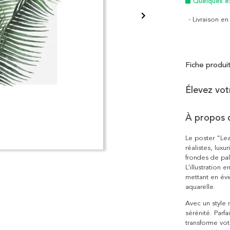
Quelques e
- Livraison e
Fiche produi
Élevez vo
À propos 
Le poster "Le
réalistes, luxu
frondes de pal
L'illustration
mettant en évi
aquarelle.
Avec un style 
sérénité. Parf
transforme vot