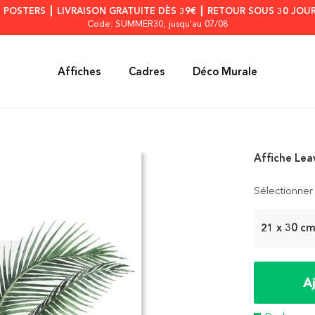
S POSTERS ┃ LIVRAISON GRATUITE DÈS 39€ ┃ RETOUR SOUS 30 JOUR
Code: SUMMER30
, jusqu'au 07/08
Affiches
Cadres
Déco Murale
Affiche Lea
Sélectionner 
21 x 30 c
A