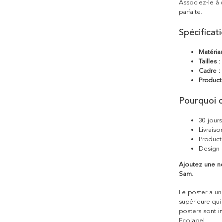
Associez-le à
parfaite.
Spécificat
Matéria
Tailles :
Cadre :
Product
Pourquoi c
30 jour
Livraiso
Product
Design 
Ajoutez une n
Sam.
Le poster a une
supérieure qui
posters sont i
Ecolabel.