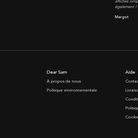
affiches simp
également !
Margot
Dear Sam
Aide
À propos de nous
Contac
Politique environnementale
Livrai
Condit
Politiq
Cooki