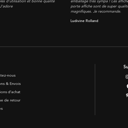
les d'utilisation et bonne qualité
emballage très sympa ! Les affich
 J'adore
porte affiche sont de super qualité
magnifiques. Je recommande.
Ludivine Rolland
Su
tez-nous
sons & Envois
ions d’achat
ue de retour
es