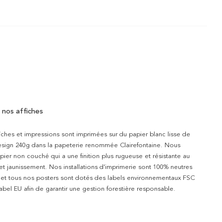
 nos affiches
iches et impressions sont imprimées sur du papier blanc lisse de
design 240g dans la papeterie renommée Clairefontaine. Nous
apier non couché qui a une finition plus rugueuse et résistante au
 et jaunissement. Nos installations d’imprimerie sont 100% neutres
t et tous nos posters sont dotés des labels environnementaux FSC
abel EU afin de garantir une gestion forestière responsable.