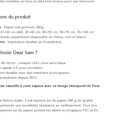
 des meubles en bois ou des tons terreux pour une harmonie
ions du produit
u :
Papier mat premium 240g
21×30 cm (A4), 30×40 cm, 40×50 cm, 50×70 cm, 70×100 cm
Vendu séparément (disponible en chêne, noir et blanc)
ion :
Impression durable en Scandinavie
hoisir Dear Sam ?
s de retour - essayez chez vous sans risque
n rapide 2-4 jours ouvrables
ion durable avec des matériaux écologiques
scandinave depuis 2016
ote naturelle à votre espace avec ce design intemporel de Dear
 finition matte. Il est imprimé sur du papier 240 g de qualité
 présente une excellente résistance au vieillissement. Tous nos
mprimés sur du papier portant les labels écologiques FSC et EU