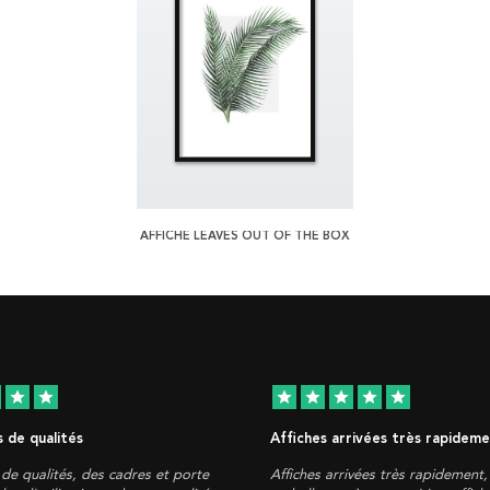
AFFICHE LEAVES OUT OF THE BOX
star
star
star
star
star
star
star
 de qualités
Affiches arrivées très rapidem
de qualités, des cadres et porte
Affiches arrivées très rapidement