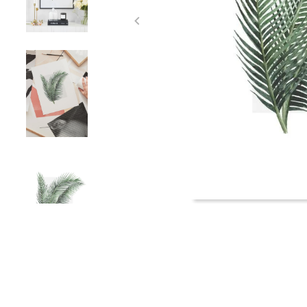
Item
1
of
4