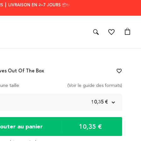
S ┃ LIVRAISON EN 2–7 JOURS 📦✨
ves Out Of The Box
favorite_border
une taille
(Voir le guide des formats)
m
10,35 €
10,35 €
jouter au panier