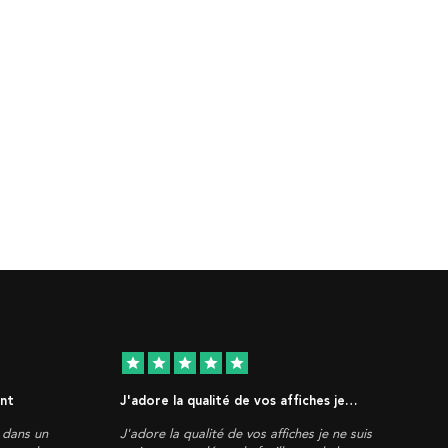
star
star
star
star
star
ent
J'adore la qualité de vos affiches je…
, dans un
J'adore la qualité de vos affiches je ne suis