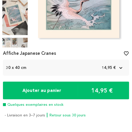
Item
1
Affiche Japanese Cranes
favorite_border
of
4
30 x 40 cm
14,95 €
14,95 €
Ajouter au panier
Quelques exemplaires en stock
- Livraison en 3–7 jours
┃ Retour sous 30 jours