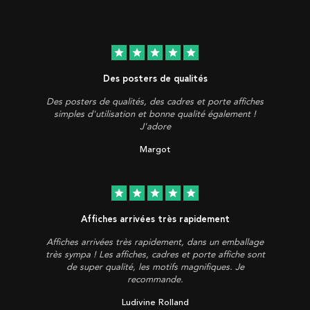
star
star
star
star
star
Des posters de qualités
Des posters de qualités, des cadres et porte affiches
simples d'utilisation et bonne qualité également !
J'adore
Margot
star
star
star
star
star
Affiches arrivées très rapidement
Affiches arrivées très rapidement, dans un emballage
très sympa ! Les affiches, cadres et porte affiche sont
de super qualité, les motifs magnifiques. Je
recommande.
Ludivine Rolland