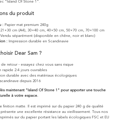
ec "Island Of Stone 1".
ions du produit
u :
Papier mat premium 240g
21×30 cm (A4), 30×40 cm, 40×50 cm, 50×70 cm, 70×100 cm
Vendu séparément (disponible en chêne, noir et blanc)
ion :
Impression durable en Scandinavie
hoisir Dear Sam ?
s de retour - essayez chez vous sans risque
n rapide 2-4 jours ouvrables
ion durable avec des matériaux écologiques
scandinave depuis 2016
 maintenant "Island Of Stone 1" pour apporter une touche
urelle à votre espace.
 finition matte. Il est imprimé sur du papier 240 g de qualité
 présente une excellente résistance au vieillissement. Tous nos
mprimés sur du papier portant les labels écologiques FSC et EU