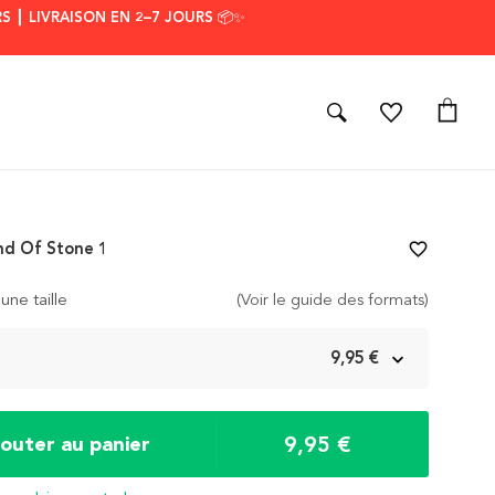
S ┃ LIVRAISON EN 2–7 JOURS 📦✨
and Of Stone 1
favorite_border
une taille
(Voir le guide des formats)
m
9,95 €
9,95 €
jouter au panier