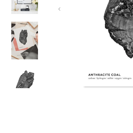
Item
1
of
4