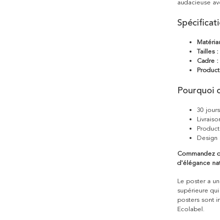
audacieuse av
Spécificat
Matéria
Tailles :
Cadre :
Product
Pourquoi c
30 jour
Livraiso
Product
Design 
Commandez dès
d'élégance nat
Le poster a une
supérieure qui
posters sont i
Ecolabel.