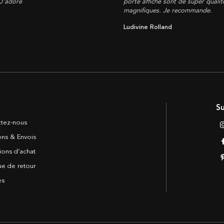
 J'adore
porte affiche sont de super qualité
magnifiques. Je recommande.
Ludivine Rolland
Su
tez-nous
sons & Envois
ions d’achat
ue de retour
es