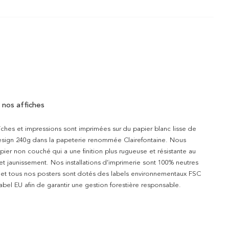
 nos affiches
iches et impressions sont imprimées sur du papier blanc lisse de
design 240g dans la papeterie renommée Clairefontaine. Nous
apier non couché qui a une finition plus rugueuse et résistante au
 et jaunissement. Nos installations d’imprimerie sont 100% neutres
t et tous nos posters sont dotés des labels environnementaux FSC
abel EU afin de garantir une gestion forestière responsable.