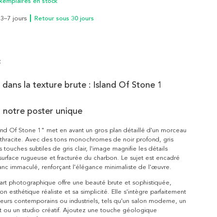
xemplaires en stock
n 3–7 jours
┃ Retour sous 30 jours
t
dans la texture brute : Island Of Stone 1
 notre poster unique
and Of Stone 1" met en avant un gros plan détaillé d'un morceau
thracite. Avec des tons monochromes de noir profond, gris
touches subtiles de gris clair, l'image magnifie les détails
 surface rugueuse et fracturée du charbon. Le sujet est encadré
anc immaculé, renforçant l'élégance minimaliste de l'œuvre.
art photographique offre une beauté brute et sophistiquée,
on esthétique réaliste et sa simplicité. Elle s'intègre parfaitement
ieurs contemporains ou industriels, tels qu'un salon moderne, un
t ou un studio créatif. Ajoutez une touche géologique