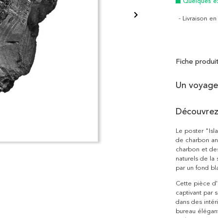
Quelques e
- Livraison e
Fiche produi
Un voyage 
Découvrez
Le poster "Isl
de charbon an
charbon et des 
naturels de la
par un fond bl
Cette pièce d'
captivant par s
dans des intér
bureau élégan