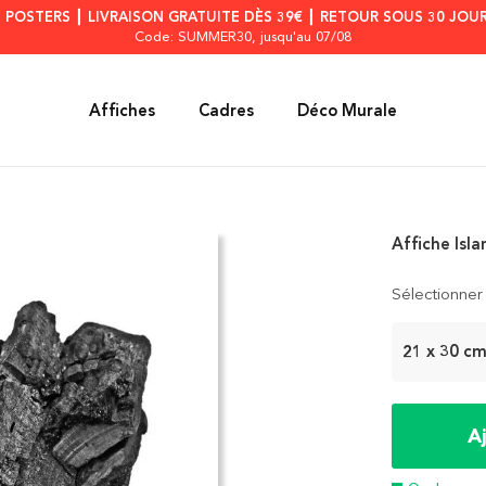
S POSTERS ┃ LIVRAISON GRATUITE DÈS 39€ ┃ RETOUR SOUS 30 JOUR
Code: SUMMER30
, jusqu'au 07/08
Affiches
Cadres
Déco Murale
Affiche Isl
Sélectionner 
21 x 30 c
A