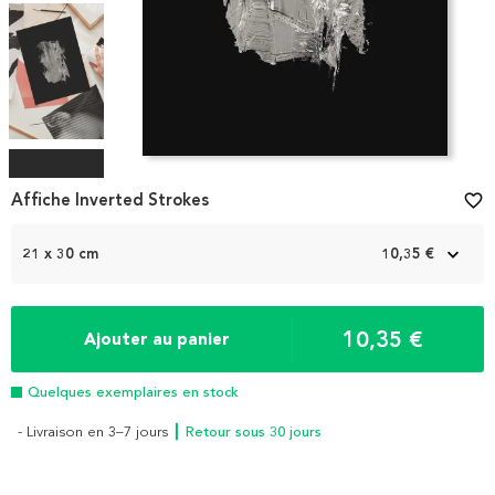
Item
1
Affiche Inverted Strokes
favorite_border
of
4
21 x 30 cm
10,35 €
10,35 €
Ajouter au panier
Quelques exemplaires en stock
- Livraison en 3–7 jours
┃ Retour sous 30 jours