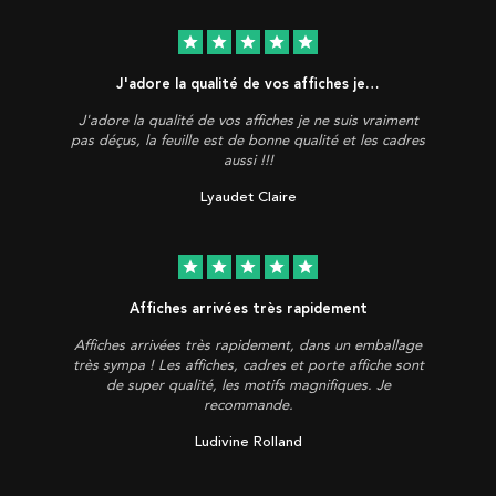
star
star
star
star
star
J'adore la qualité de vos affiches je…
J'adore la qualité de vos affiches je ne suis vraiment
pas déçus, la feuille est de bonne qualité et les cadres
aussi !!!
Lyaudet Claire
star
star
star
star
star
Affiches arrivées très rapidement
Affiches arrivées très rapidement, dans un emballage
très sympa ! Les affiches, cadres et porte affiche sont
de super qualité, les motifs magnifiques. Je
recommande.
Ludivine Rolland