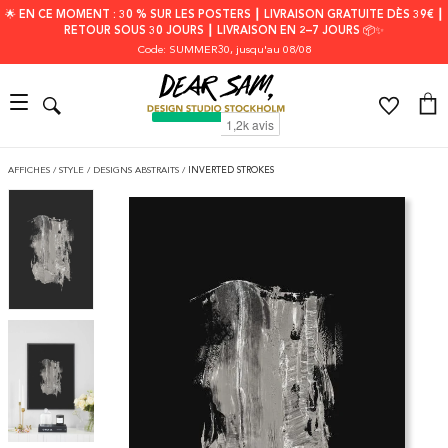
🌟 EN CE MOMENT : 30 % SUR LES POSTERS ┃ LIVRAISON GRATUITE DÈS 39€ ┃
RETOUR SOUS 30 JOURS ┃ LIVRAISON EN 2–7 JOURS 📦✨
Code: SUMMER30
, jusqu'au 08/08
AFFICHES
/
STYLE
/
DESIGNS ABSTRAITS
/
INVERTED STROKES