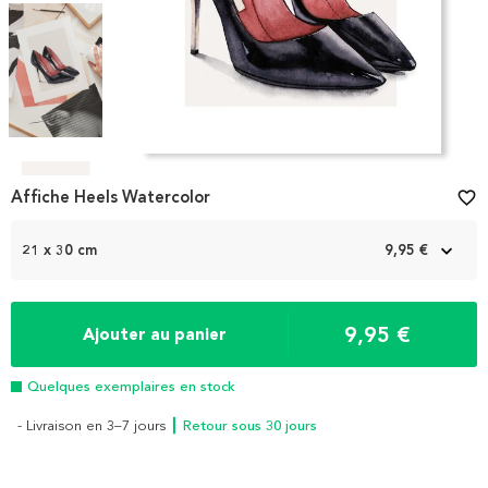
Item
1
Affiche Heels Watercolor
favorite_border
of
4
21 x 30 cm
9,95 €
9,95 €
Ajouter au panier
Quelques exemplaires en stock
- Livraison en 3–7 jours
┃ Retour sous 30 jours