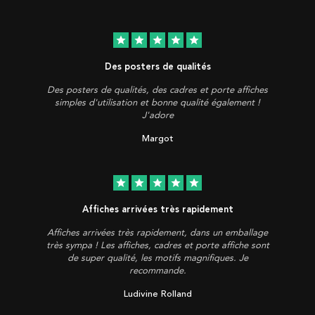
star
star
star
star
star
Des posters de qualités
Des posters de qualités, des cadres et porte affiches
simples d'utilisation et bonne qualité également !
J'adore
Margot
star
star
star
star
star
Affiches arrivées très rapidement
Affiches arrivées très rapidement, dans un emballage
très sympa ! Les affiches, cadres et porte affiche sont
de super qualité, les motifs magnifiques. Je
recommande.
Ludivine Rolland