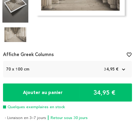
Item
Affiche Greek Columns
favorite_border
1
of
70 x 100 cm
34,95 €
4
34,95 €
Ajouter au panier
Quelques exemplaires en stock
- Livraison en 3–7 jours
┃ Retour sous 30 jours