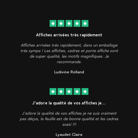
star
star
star
star
star
Affiches arrivées très rapidement
Affiches arrivées très rapidement, dans un emballage
très sympa ! Les affiches, cadres et porte affiche sont
de super qualité, les motifs magnifiques. Je
recommande.
Ludivine Rolland
star
star
star
star
star
J'adore la qualité de vos affiches je…
J'adore la qualité de vos affiches je ne suis vraiment
pas déçus, la feuille est de bonne qualité et les cadres
aussi !!!
Lyaudet Claire