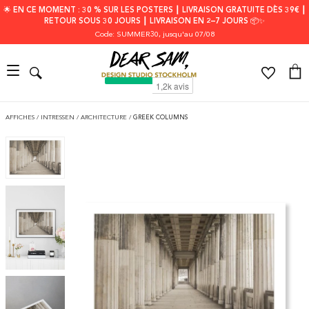
🌟 EN CE MOMENT : 30 % SUR LES POSTERS ┃ LIVRAISON GRATUITE DÈS 39€ ┃
RETOUR SOUS 30 JOURS ┃ LIVRAISON EN 2–7 JOURS 📦✨
Code: SUMMER30
, jusqu'au 07/08
AFFICHES
/
INTRESSEN
/
ARCHITECTURE
/
GREEK COLUMNS