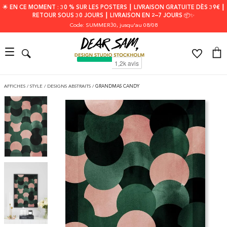
🌟 EN CE MOMENT : 30 % SUR LES POSTERS ┃ LIVRAISON GRATUITE DÈS 39€ ┃
RETOUR SOUS 30 JOURS ┃ LIVRAISON EN 2–7 JOURS 📦✨
Code: SUMMER30
, jusqu'au 08/08
AFFICHES
/
STYLE
/
DESIGNS ABSTRAITS
/
GRANDMAS CANDY