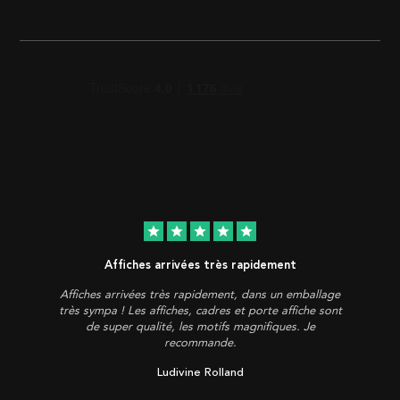
star
star
star
star
star
Affiches arrivées très rapidement
Affiches arrivées très rapidement, dans un emballage
très sympa ! Les affiches, cadres et porte affiche sont
de super qualité, les motifs magnifiques. Je
recommande.
Ludivine Rolland