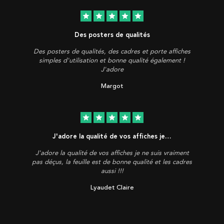
star
star
star
star
star
Des posters de qualités
Des posters de qualités, des cadres et porte affiches
simples d'utilisation et bonne qualité également !
J'adore
Margot
star
star
star
star
star
J'adore la qualité de vos affiches je…
J'adore la qualité de vos affiches je ne suis vraiment
pas déçus, la feuille est de bonne qualité et les cadres
aussi !!!
Lyaudet Claire