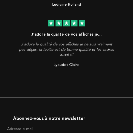
Ludivine Rolland
star
star
star
star
star
J'adore la qualité de vos affiches je…
J'adore la qualité de vos affiches je ne suis vraiment
pas déçus, la feuille est de bonne qualité et les cadres
aussi !!!
Lyaudet Claire
Abonnez-vous à notre newsletter
Adresse e-mail