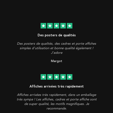
star
star
star
star
star
Des posters de qualités
Des posters de qualités, des cadres et porte affiches
simples d'utilisation et bonne qualité également !
J'adore
Margot
star
star
star
star
star
Affiches arrivées très rapidement
Affiches arrivées très rapidement, dans un emballage
très sympa ! Les affiches, cadres et porte affiche sont
de super qualité, les motifs magnifiques. Je
recommande.