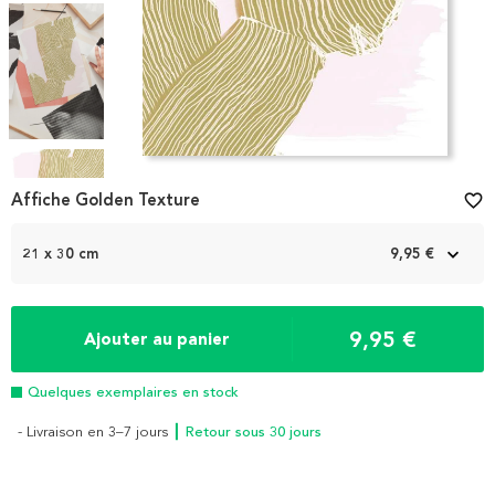
Item
1
Affiche Golden Texture
favorite_border
of
4
21 x 30 cm
9,95 €
9,95 €
Ajouter au panier
Quelques exemplaires en stock
- Livraison en 3–7 jours
┃ Retour sous 30 jours