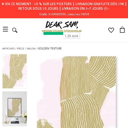
🌟 EN CE MOMENT : 30 % SUR LES POSTERS ┃ LIVRAISON GRATUITE DÈS 39€ ┃
RETOUR SOUS 30 JOURS ┃ LIVRAISON EN 2–7 JOURS 📦✨
Code: SUMMER30
, jusqu'au 08/08
AFFICHES
/
PIÈCE
/
SALON
/
GOLDEN TEXTURE