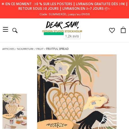
🌟 EN CE MOMENT : 30 % SUR LES POSTERS ┃ LIVRAISON GRATUITE DÈS 39€ ┃
RETOUR SOUS 30 JOURS ┃ LIVRAISON EN 2–7 JOURS 📦✨
Code: SUMMER30
, jusqu'au 09/08
AFFICHES
/
NOURRITURE
/
FRUIT
/
FRUITFUL SPREAD