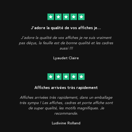
star
star
star
star
star
J'adore la qualité de vos affiches je…
J'adore la qualité de vos affiches je ne suis vraiment
pas déçus, la feuille est de bonne qualité et les cadres
aussi !!!
Lyaudet Claire
star
star
star
star
star
Affiches arrivées très rapidement
Affiches arrivées très rapidement, dans un emballage
très sympa ! Les affiches, cadres et porte affiche sont
de super qualité, les motifs magnifiques. Je
recommande.
Ludivine Rolland