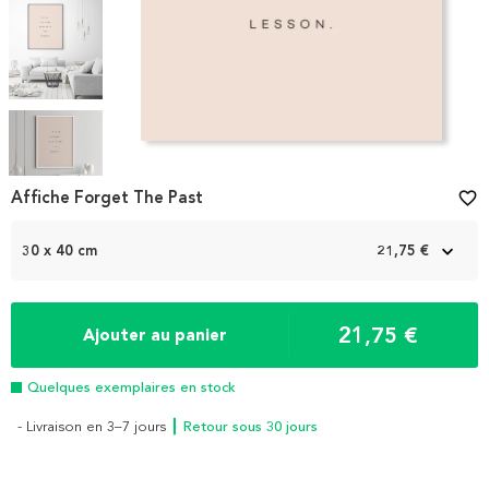
Item
1
Affiche Forget The Past
favorite_border
of
5
30 x 40 cm
21,75 €
21,75 €
Ajouter au panier
Quelques exemplaires en stock
- Livraison en 3–7 jours
┃ Retour sous 30 jours