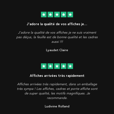
star
star
star
star
star
J'adore la qualité de vos affiches je…
J'adore la qualité de vos affiches je ne suis vraiment
pas déçus, la feuille est de bonne qualité et les cadres
aussi !!!
Lyaudet Claire
star
star
star
star
star
Affiches arrivées très rapidement
Affiches arrivées très rapidement, dans un emballage
très sympa ! Les affiches, cadres et porte affiche sont
de super qualité, les motifs magnifiques. Je
recommande.
Ludivine Rolland