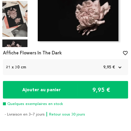
Item
1
Affiche Flowers In The Dark
favorite_border
of
4
21 x 30 cm
9,95 €
9,95 €
Ajouter au panier
Quelques exemplaires en stock
- Livraison en 3–7 jours
┃ Retour sous 30 jours