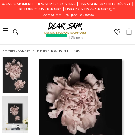
🌟 EN CE MOMENT : 30 % SUR LES POSTERS ┃ LIVRAISON GRATUITE DÈS 39€ ┃
RETOUR SOUS 30 JOURS ┃ LIVRAISON EN 2–7 JOURS 📦✨
Code: SUMMER30
, jusqu'au 08/08
AFFICHES
/
BOTANIQUE
/
FLEURS
/
FLOWERS IN THE DARK