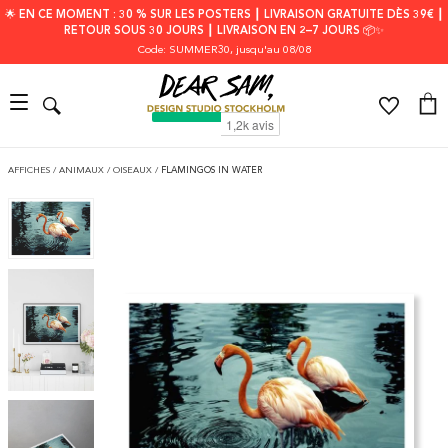
🌟 EN CE MOMENT : 30 % SUR LES POSTERS ┃ LIVRAISON GRATUITE DÈS 39€ ┃
RETOUR SOUS 30 JOURS ┃ LIVRAISON EN 2–7 JOURS 📦✨
Code: SUMMER30
, jusqu'au 08/08
AFFICHES
/
ANIMAUX
/
OISEAUX
/
FLAMINGOS IN WATER