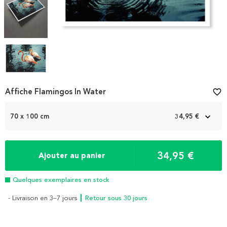
Item
Affiche Flamingos In Water
favorite_border
1
of
70 x 100 cm
34,95 €
4
34,95 €
Ajouter au panier
Quelques exemplaires en stock
- Livraison en 3–7 jours
┃ Retour sous 30 jours