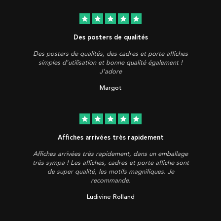
star
star
star
star
star
Des posters de qualités
Des posters de qualités, des cadres et porte affiches
simples d'utilisation et bonne qualité également !
J'adore
Margot
star
star
star
star
star
Affiches arrivées très rapidement
Affiches arrivées très rapidement, dans un emballage
très sympa ! Les affiches, cadres et porte affiche sont
de super qualité, les motifs magnifiques. Je
recommande.
Ludivine Rolland