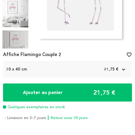
Item
1
Affiche Flamingo Couple 2
favorite_border
of
5
30 x 40 cm
21,75 €
21,75 €
Ajouter au panier
Quelques exemplaires en stock
- Livraison en 3–7 jours
┃ Retour sous 30 jours