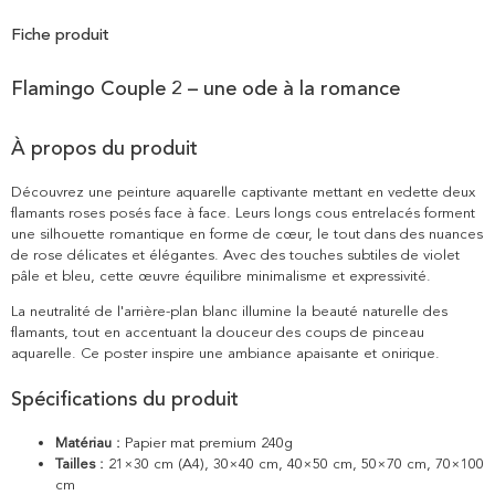
Fiche produit
Flamingo Couple 2 – une ode à la romance
À propos du produit
Découvrez une peinture aquarelle captivante mettant en vedette deux
flamants roses posés face à face. Leurs longs cous entrelacés forment
une silhouette romantique en forme de cœur, le tout dans des nuances
de rose délicates et élégantes. Avec des touches subtiles de violet
pâle et bleu, cette œuvre équilibre minimalisme et expressivité.
La neutralité de l'arrière-plan blanc illumine la beauté naturelle des
flamants, tout en accentuant la douceur des coups de pinceau
aquarelle. Ce poster inspire une ambiance apaisante et onirique.
Spécifications du produit
Matériau :
Papier mat premium 240g
Tailles :
21×30 cm (A4), 30×40 cm, 40×50 cm, 50×70 cm, 70×100
cm