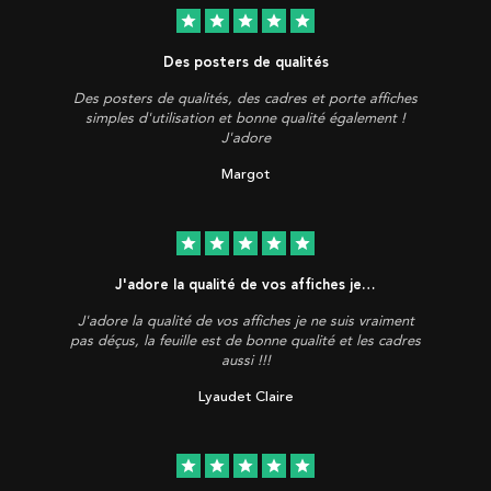
star
star
star
star
star
Des posters de qualités
Des posters de qualités, des cadres et porte affiches
simples d'utilisation et bonne qualité également !
J'adore
Margot
star
star
star
star
star
J'adore la qualité de vos affiches je…
J'adore la qualité de vos affiches je ne suis vraiment
pas déçus, la feuille est de bonne qualité et les cadres
aussi !!!
Lyaudet Claire
star
star
star
star
star