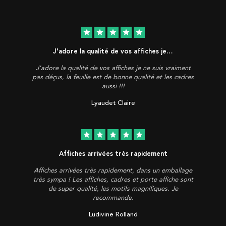
star
star
star
star
star
J'adore la qualité de vos affiches je…
J'adore la qualité de vos affiches je ne suis vraiment
pas déçus, la feuille est de bonne qualité et les cadres
aussi !!!
Lyaudet Claire
star
star
star
star
star
Affiches arrivées très rapidement
Affiches arrivées très rapidement, dans un emballage
très sympa ! Les affiches, cadres et porte affiche sont
de super qualité, les motifs magnifiques. Je
recommande.
Ludivine Rolland