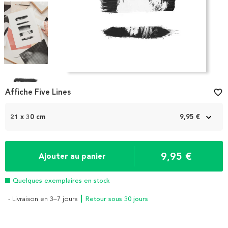
Item
1
Affiche Five Lines
favorite_border
of
4
21 x 30 cm
9,95 €
9,95 €
Ajouter au panier
Quelques exemplaires en stock
- Livraison en 3–7 jours
┃ Retour sous 30 jours