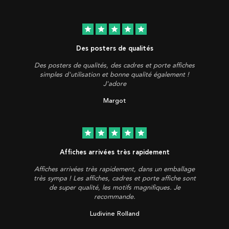
star
star
star
star
star
Des posters de qualités
Des posters de qualités, des cadres et porte affiches
simples d'utilisation et bonne qualité également !
J'adore
Margot
star
star
star
star
star
Affiches arrivées très rapidement
Affiches arrivées très rapidement, dans un emballage
très sympa ! Les affiches, cadres et porte affiche sont
de super qualité, les motifs magnifiques. Je
recommande.
Ludivine Rolland