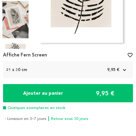
Item
1
Affiche Fern Screen
favorite_border
of
4
21 x 30 cm
9,95 €
9,95 €
Ajouter au panier
Quelques exemplaires en stock
- Livraison en 3–7 jours
┃ Retour sous 30 jours