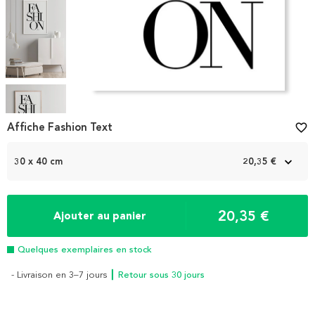
Item
1
Affiche Fashion Text
favorite_border
of
5
30 x 40 cm
20,35 €
20,35 €
Ajouter au panier
Quelques exemplaires en stock
- Livraison en 3–7 jours
┃ Retour sous 30 jours