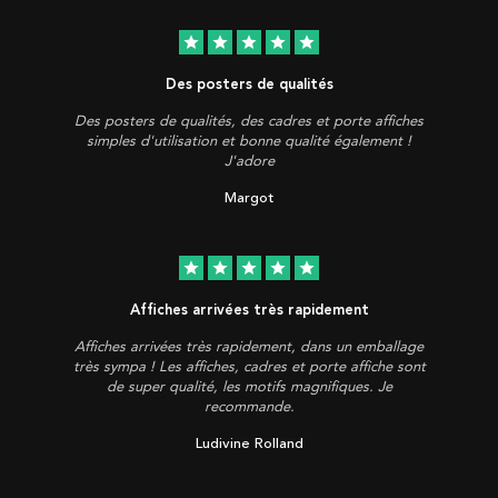
star
star
star
star
star
Des posters de qualités
Des posters de qualités, des cadres et porte affiches
simples d'utilisation et bonne qualité également !
J'adore
Margot
star
star
star
star
star
Affiches arrivées très rapidement
Affiches arrivées très rapidement, dans un emballage
très sympa ! Les affiches, cadres et porte affiche sont
de super qualité, les motifs magnifiques. Je
recommande.
Ludivine Rolland