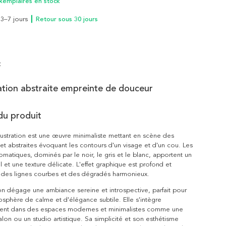
xemplaires en stock
n 3–7 jours
┃ Retour sous 30 jours
t
ration abstraite empreinte de douceur
du produit
lustration est une œuvre minimaliste mettant en scène des
 et abstraites évoquant les contours d'un visage et d'un cou. Les
atiques, dominés par le noir, le gris et le blanc, apportent un
l et une texture délicate. L'effet graphique est profond et
c des lignes courbes et des dégradés harmonieux.
tion dégage une ambiance sereine et introspective, parfait pour
sphère de calme et d'élégance subtile. Elle s'intègre
ent dans des espaces modernes et minimalistes comme une
lon ou un studio artistique. Sa simplicité et son esthétisme