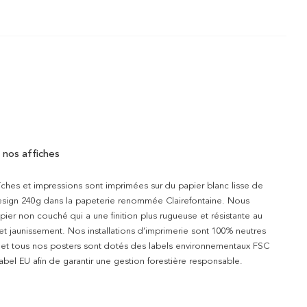
 nos affiches
iches et impressions sont imprimées sur du papier blanc lisse de
design 240g dans la papeterie renommée Clairefontaine. Nous
apier non couché qui a une finition plus rugueuse et résistante au
 et jaunissement. Nos installations d’imprimerie sont 100% neutres
t et tous nos posters sont dotés des labels environnementaux FSC
abel EU afin de garantir une gestion forestière responsable.