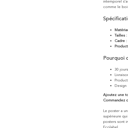
intemporel s'a
comme le bois
Spécificat
Matéria
Tailles :
Cadre :
Product
Pourquoi c
30 jour
Livraiso
Product
Design 
Ajoutez une to
Commandez dès
Le poster a une
supérieure qui
posters sont i
Ecolabel.