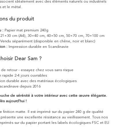
ssocient idéalement avec des éléments naturels ou industriels
 et le métal.
ions du produit
u :
Papier mat premium 240g
21×30 cm (A4), 30×40 cm, 40×50 cm, 50×70 cm, 70×100 cm
Vendu séparément (disponible en chêne, noir et blanc)
ion :
Impression durable en Scandinavie
hoisir Dear Sam ?
s de retour - essayez chez vous sans risque
n rapide 2-4 jours ouvrables
ion durable avec des matériaux écologiques
scandinave depuis 2016
uche de sérénité à votre intérieur avec cette œuvre élégante.
 aujourd'hui !
 finition matte. Il est imprimé sur du papier 240 g de qualité
 présente une excellente résistance au vieillissement. Tous nos
mprimés sur du papier portant les labels écologiques FSC et EU