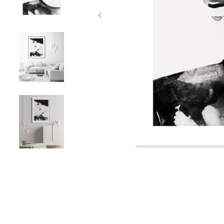
Item
1
of
5