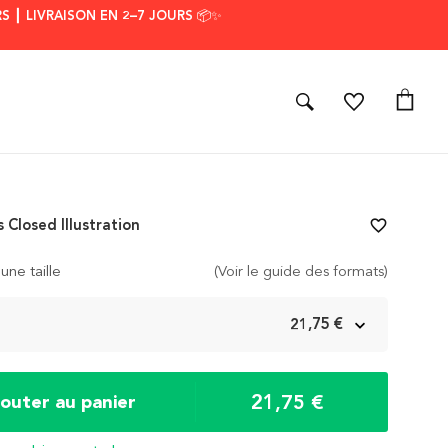
S ┃ LIVRAISON EN 2–7 JOURS 📦✨
 Closed Illustration
favorite_border
une taille
(Voir le guide des formats)
m
21,75 €
21,75 €
jouter au panier