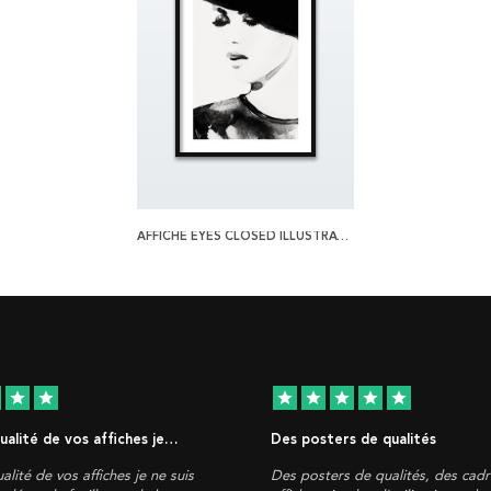
AFFICHE EYES CLOSED ILLUSTRATION
star
star
star
star
star
star
star
qualité de vos affiches je…
Des posters de qualités
alité de vos affiches je ne suis
Des posters de qualités, des cadr