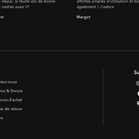
 déçus, la feuille est de bonne
affiches simples d'utilisation et b
s cadres aussi !!!
également ! J'adore
re
Margot
Su
tez-nous
sons & Envois
ions d’achat
ue de retour
es