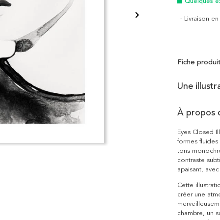
Quelques e
- Livraison e
Fiche produi
Une illust
À propos 
Eyes Closed Il
formes fluides
tons monochrom
contraste subti
apaisant, ave
Cette illustra
créer une atmo
merveilleusem
chambre, un sa