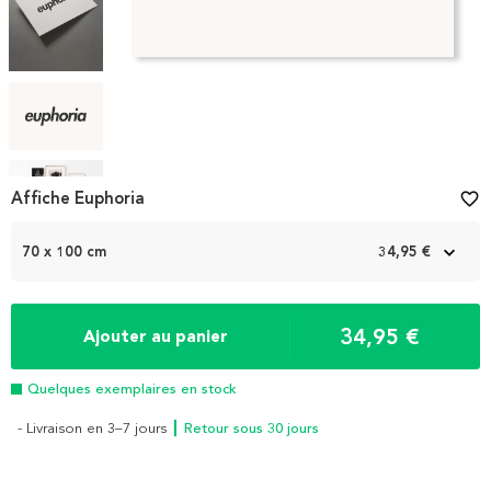
Item
Affiche Euphoria
favorite_border
1
of
70 x 100 cm
34,95 €
5
34,95 €
Ajouter au panier
Quelques exemplaires en stock
- Livraison en 3–7 jours
┃ Retour sous 30 jours