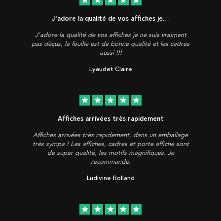
J'adore la qualité de vos affiches je…
J'adore la qualité de vos affiches je ne suis vraiment
pas déçus, la feuille est de bonne qualité et les cadres
aussi !!!
Lyaudet Claire
star
star
star
star
star
Affiches arrivées très rapidement
Affiches arrivées très rapidement, dans un emballage
très sympa ! Les affiches, cadres et porte affiche sont
de super qualité, les motifs magnifiques. Je
recommande.
Ludivine Rolland
star
star
star
star
star