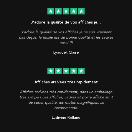
star
star
star
star
star
J'adore la qualité de vos affiches je…
J'adore la qualité de vos affiches je ne suis vraiment
pas déçus, la feuille est de bonne qualité et les cadres
aussi !!!
Lyaudet Claire
star
star
star
star
star
Affiches arrivées très rapidement
Affiches arrivées très rapidement, dans un emballage
très sympa ! Les affiches, cadres et porte affiche sont
de super qualité, les motifs magnifiques. Je
recommande.
Ludivine Rolland