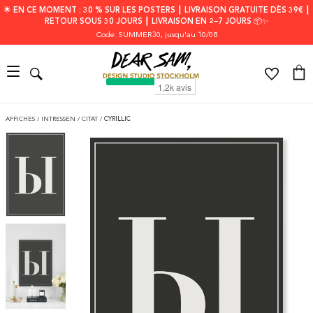
🌟 EN CE MOMENT : 30 % SUR LES POSTERS ┃ LIVRAISON GRATUITE DÈS 39€ ┃
RETOUR SOUS 30 JOURS ┃ LIVRAISON EN 2–7 JOURS 📦✨
Code: SUMMER30
, jusqu'au 10/08
AFFICHES
/
INTRESSEN
/
CITAT
/
CYRILLIC