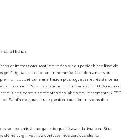
 nos affiches
iches et impressions sont imprimées sur du papier blanc lisse de
design 240g dans la papeterie renommée Clairefontaine. Nous
apier non couché qui a une finition plus rugueuse et résistante au
 et jaunissement. Nos installations d’imprimerie sont 100% neutres
t et tous nos posters sont dotés des labels environnementaux FSC
abel EU afin de garantir une gestion forestière responsable.
rs sont soumis à une garantie qualité avant la livraison. Si un
blème surgit, veuillez contacter nos services clients.