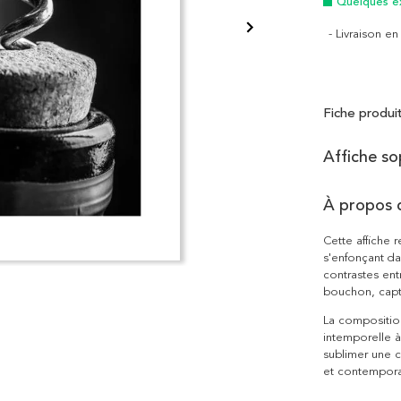
Quelques e
- Livraison e
Fiche produi
Affiche so
À propos 
Cette affiche 
s'enfonçant da
contrastes entr
bouchon, captu
La compositio
intemporelle à
sublimer une c
et contempora