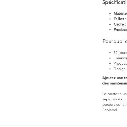
Spécificat
Matéria
Tailles :
Cadre :
Product
Pourquoi c
30 jour
Livraiso
Product
Design 
Ajoutez une to
dès maintenan
Le poster a une
supérieure qui
posters sont i
Ecolabel.