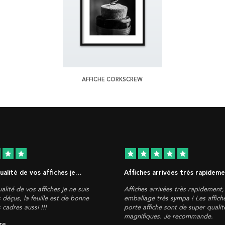
AFFICHE CORKSCREW
star
star
star
star
star
star
star
qualité de vos affiches je…
Affiches arrivées très rapidem
alité de vos affiches je ne suis
Affiches arrivées très rapidement
 déçus, la feuille est de bonne
emballage très sympa ! Les affich
s cadres aussi !!!
porte affiche sont de super qualité
magnifiques. Je recommande.
re