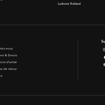
Ludivine Rolland
Su
tez-nous
sons & Envois
ions d’achat
ue de retour
es