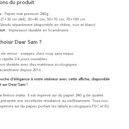
ions du produit
u :
Papier mat premium 240g
21×30 cm (A4), 30×40 cm, 50×70 cm, 70×100 cm
Vendu séparément (disponible en chêne, noir et blanc)
ion :
Impression durable en Scandinavie
hoisir Dear Sam ?
s de retour - essayez chez vous sans risque
n rapide 2-4 jours ouvrables
ion durable avec des matériaux écologiques
scandinave depuis 2016
uche d'élégance à votre intérieur avec cette affiche, disponible
t sur Dear Sam !
 finition matte. Il est imprimé sur du papier 240 g de qualité
 présente une excellente résistance au vieillissement. Tous nos
mprimés sur du papier portant les labels écologiques FSC et EU