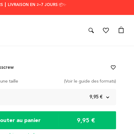
S ┃ LIVRAISON EN 2–7 JOURS 📦✨
kscrew
favorite_border
une taille
(Voir le guide des formats)
m
9,95 €
9,95 €
jouter au panier