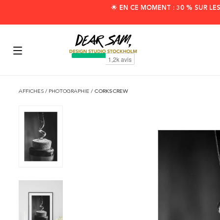
🌟 EN CE MOMENT : 30 % SUR LE
AFFICHES
/
PHOTOGRAPHIE
/
CORKSCREW