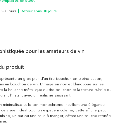
xemplaires en stock
n 3–7 jours
┃ Retour sous 30 jours
t
phistiquée pour les amateurs de vin
du produit
représente un gros plan d'un tire-bouchon en pleine action,
ns un bouchon de vin. L'image en noir et blanc joue sur les
e la brillance métallique du tire-bouchon et la texture subtile du
rant l'instant avec un réalisme saisissant.
n minimaliste et le ton monochrome insufflent une élégance
 ce visuel. Idéal pour un espace moderne, cette affiche peut
uisine, un bar ou une salle à manger, offrant une touche raffinée
ine.