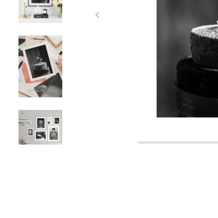
Item
1
of
4