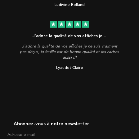
Ludivine Rolland
star
star
star
star
star
J'adore la qualité de vos affiches je…
J'adore la qualité de vos affiches je ne suis vraiment
pas déçus, la feuille est de bonne qualité et les cadres
aussi !!!
Lyaudet Claire
Abonnez-vous à notre newsletter
Adresse e-mail