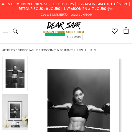
🌟 EN CE MOMENT : 30 % SUR LES POSTERS ┃ LIVRAISON GRATUITE DÈS 39€ ┃
RETOUR SOUS 30 JOURS ┃ LIVRAISON EN 2–7 JOURS 📦✨
Code: SUMMER30
, jusqu'au 08/08
AFFICHES
/
PHOTOGRAPHIE
/
PERSONNES & PORTRAITS
/
COMFORT ZONE