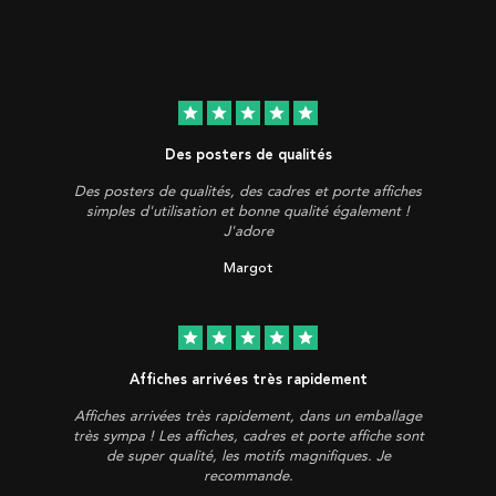
star
star
star
star
star
Des posters de qualités
Des posters de qualités, des cadres et porte affiches
simples d'utilisation et bonne qualité également !
J'adore
Margot
star
star
star
star
star
Affiches arrivées très rapidement
Affiches arrivées très rapidement, dans un emballage
très sympa ! Les affiches, cadres et porte affiche sont
de super qualité, les motifs magnifiques. Je
recommande.