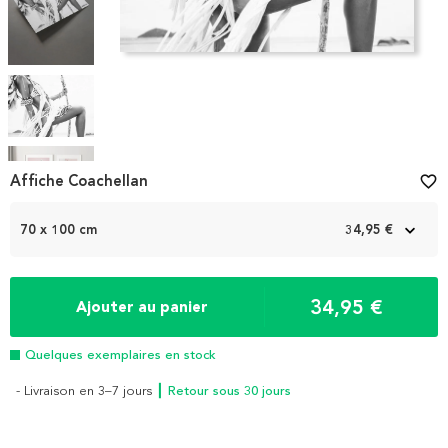
Item
Affiche Coachellan
favorite_border
1
of
70 x 100 cm
34,95 €
7
34,95 €
Ajouter au panier
Quelques exemplaires en stock
- Livraison en 3–7 jours
┃ Retour sous 30 jours