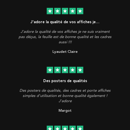
star
star
star
star
star
J'adore la qualité de vos affiches je…
J'adore la qualité de vos affiches je ne suis vraiment
pas déçus, la feuille est de bonne qualité et les cadres
aussi !!!
Lyaudet Claire
star
star
star
star
star
Des posters de qualités
Des posters de qualités, des cadres et porte affiches
simples d'utilisation et bonne qualité également !
J'adore
Margot
star
star
star
star
star