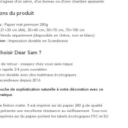
il s'agisse d'un salon, d'un bureau ou d'une chambre apaisante.
ions du produit
u :
Papier mat premium 240g
21×30 cm (A4), 30×40 cm, 50×70 cm, 70×100 cm
Vendu séparément (disponible en chêne, noir et blanc)
ion :
Impression durable en Scandinavie
hoisir Dear Sam ?
s de retour - essayez chez vous sans risque
n rapide 2-4 jours ouvrables
ion durable avec des matériaux écologiques
scandinave depuis 2016
uche de sophistication naturelle à votre décoration avec ce
atique.
 finition matte. Il est imprimé sur du papier 240 g de qualité
 présente une excellente résistance au vieillissement. Tous nos
mprimés sur du papier portant les labels écologiques FSC et EU