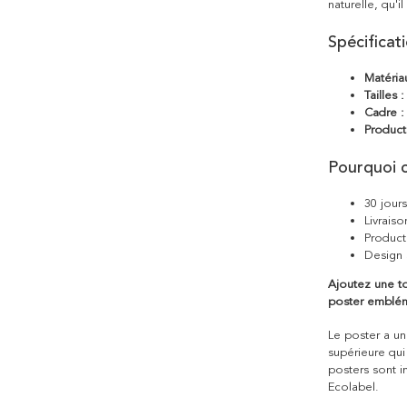
naturelle, qu'
Spécificat
Matéria
Tailles :
Cadre :
Product
Pourquoi c
30 jour
Livraiso
Product
Design 
Ajoutez une to
poster emblém
Le poster a une
supérieure qui
posters sont i
Ecolabel.