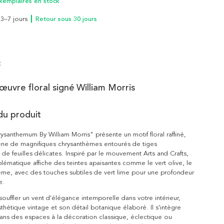
xemplaires en stock
n 3–7 jours
┃ Retour sous 30 jours
t
œuvre floral signé William Morris
du produit
ysanthemum By William Morris" présente un motif floral raffiné,
ène de magnifiques chrysanthèmes entourés de tiges
de feuilles délicates. Inspiré par le mouvement Arts and Crafts,
ématique affiche des teintes apaisantes comme le vert olive, le
ème, avec des touches subtiles de vert lime pour une profondeur
e.
 souffler un vent d'élégance intemporelle dans votre intérieur,
thétique vintage et son détail botanique élaboré. Il s'intègre
ans des espaces à la décoration classique, éclectique ou