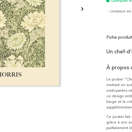
Quelques e
- Livraison e
Fiche produi
Un chef-d’
À propos 
Le poster "Chr
mettant en sc
ondoyantes et 
ce design embl
beige et le cr
supplémentair
Ce poster fait
grâce à son es
parfaitement d