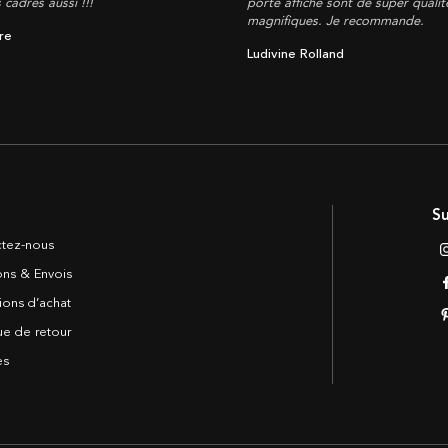
s cadres aussi !!!
porte affiche sont de super qualité
magnifiques. Je recommande.
re
Ludivine Rolland
Su
tez-nous
sons & Envois
ions d’achat
ue de retour
es