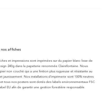
 nos affiches
iches et impressions sont imprimées sur du papier blanc lisse de
design 240g dans la papeterie renommée Clairefontaine. Nous
apier non couché qui a une finition plus rugueuse et résistante au
 et jaunissement. Nos installations d’imprimerie sont 100% neutres
t et tous nos posters sont dotés des labels environnementaux FSC
abel EU afin de garantir une gestion forestière responsable.