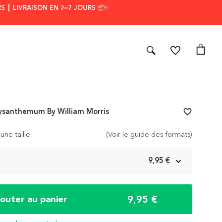
S ┃ LIVRAISON EN 2–7 JOURS 📦✨
ysanthemum By William Morris
favorite_border
une taille
(Voir le guide des formats)
m
9,95 €
9,95 €
jouter au panier