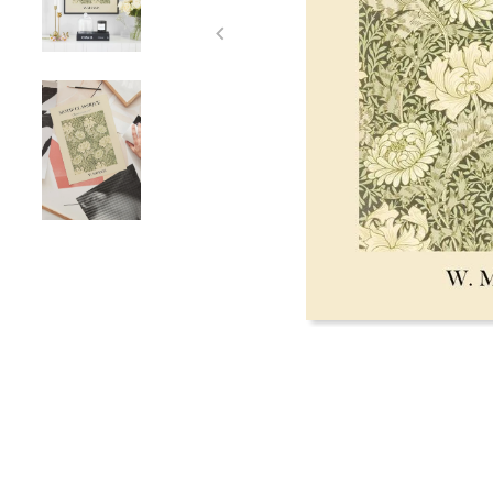
Item
1
of
3