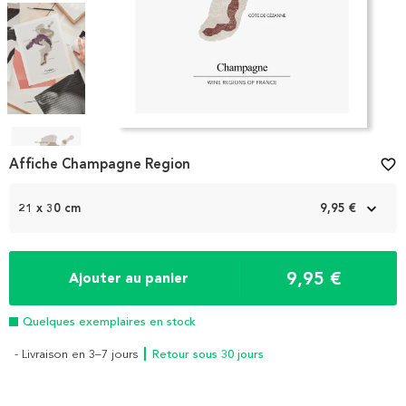
Item
1
Affiche Champagne Region
favorite_border
of
4
21 x 30 cm
9,95 €
9,95 €
Ajouter au panier
Quelques exemplaires en stock
- Livraison en 3–7 jours
┃ Retour sous 30 jours