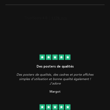
star
star
star
star
star
Des posters de qualités
Des posters de qualités, des cadres et porte affiches
simples d'utilisation et bonne qualité également !
J'adore
Margot
star
star
star
star
star