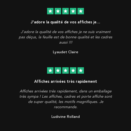
star
star
star
star
star
J'adore la qualité de vos affiches je…
J'adore la qualité de vos affiches je ne suis vraiment
pas déçus, la feuille est de bonne qualité et les cadres
aussi !!!
Lyaudet Claire
star
star
star
star
star
Affiches arrivées très rapidement
Affiches arrivées très rapidement, dans un emballage
très sympa ! Les affiches, cadres et porte affiche sont
de super qualité, les motifs magnifiques. Je
recommande.
Ludivine Rolland