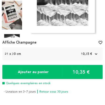
Item
1
Affiche Champagne
favorite_border
of
6
21 x 30 cm
10,35 €
10,35 €
Ajouter au panier
Quelques exemplaires en stock
- Livraison en 3–7 jours
┃ Retour sous 30 jours