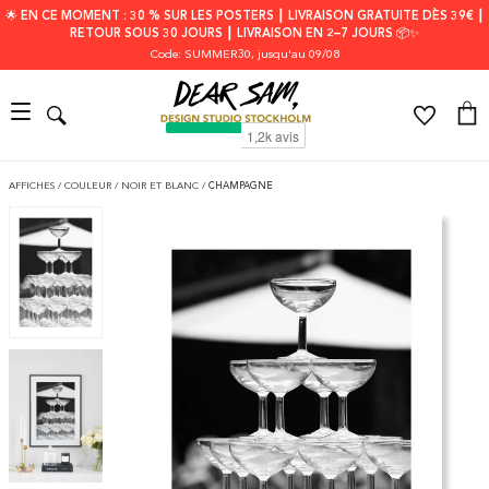
🌟 EN CE MOMENT : 30 % SUR LES POSTERS ┃ LIVRAISON GRATUITE DÈS 39€ ┃
RETOUR SOUS 30 JOURS ┃ LIVRAISON EN 2–7 JOURS 📦✨
Code: SUMMER30
, jusqu'au 09/08
AFFICHES
/
COULEUR
/
NOIR ET BLANC
/
CHAMPAGNE