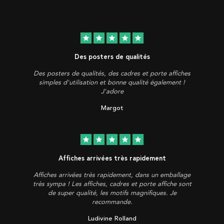
star
star
star
star
star
Des posters de qualités
Des posters de qualités, des cadres et porte affiches
simples d'utilisation et bonne qualité également !
J'adore
Margot
star
star
star
star
star
Affiches arrivées très rapidement
Affiches arrivées très rapidement, dans un emballage
très sympa ! Les affiches, cadres et porte affiche sont
de super qualité, les motifs magnifiques. Je
recommande.
Ludivine Rolland