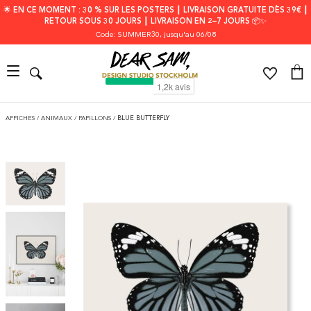
🌟 EN CE MOMENT : 30 % SUR LES POSTERS ┃ LIVRAISON GRATUITE DÈS 39€ ┃
RETOUR SOUS 30 JOURS ┃ LIVRAISON EN 2–7 JOURS 📦✨
Code: SUMMER30
, jusqu'au 06/08
AFFICHES
/
ANIMAUX
/
PAPILLONS
/
BLUE BUTTERFLY