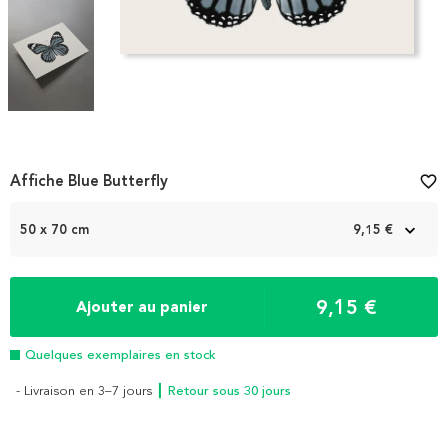
Item
Affiche Blue Butterfly
favorite_border
1
of
50 x 70 cm
9,15 €
3
9,15 €
Ajouter au panier
Quelques exemplaires en stock
- Livraison en 3–7 jours
┃ Retour sous 30 jours