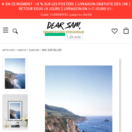
🌟 EN CE MOMENT : 30 % SUR LES POSTERS ┃ LIVRAISON GRATUITE DÈS 39€ ┃
RETOUR SOUS 30 JOURS ┃ LIVRAISON EN 2–7 JOURS 📦✨
Code: SUMMER30
, jusqu'au 06/08
AFFICHES
/
NATUR
/
NATURE
/
BIG SUR BLUES