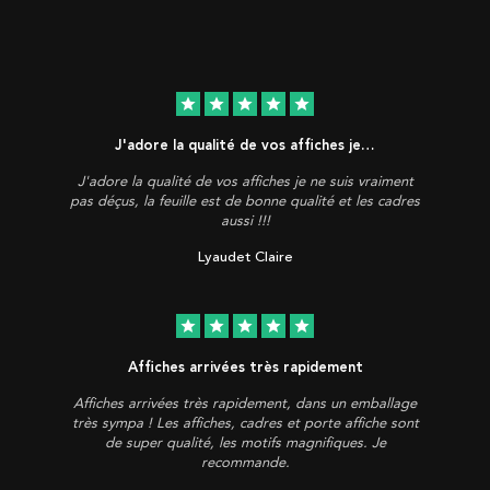
star
star
star
star
star
J'adore la qualité de vos affiches je…
J'adore la qualité de vos affiches je ne suis vraiment
pas déçus, la feuille est de bonne qualité et les cadres
aussi !!!
Lyaudet Claire
star
star
star
star
star
Affiches arrivées très rapidement
Affiches arrivées très rapidement, dans un emballage
très sympa ! Les affiches, cadres et porte affiche sont
de super qualité, les motifs magnifiques. Je
recommande.