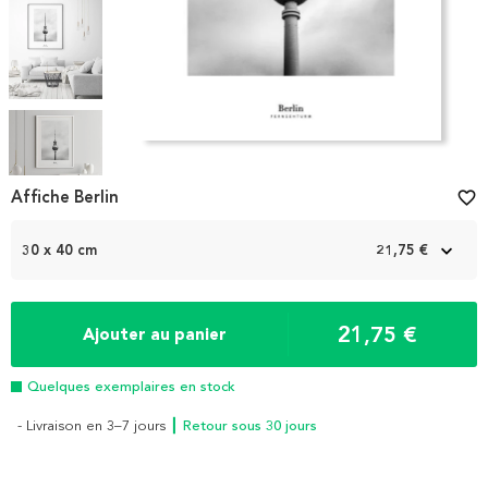
Item
1
Affiche Berlin
favorite_border
of
5
30 x 40 cm
21,75 €
21,75 €
Ajouter au panier
Quelques exemplaires en stock
- Livraison en 3–7 jours
┃ Retour sous 30 jours