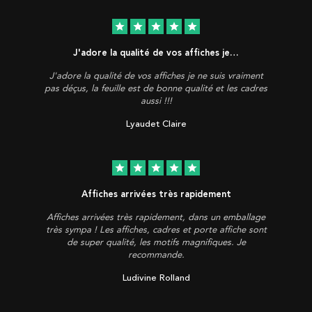
star
star
star
star
star
J'adore la qualité de vos affiches je…
J'adore la qualité de vos affiches je ne suis vraiment
pas déçus, la feuille est de bonne qualité et les cadres
aussi !!!
Lyaudet Claire
star
star
star
star
star
Affiches arrivées très rapidement
Affiches arrivées très rapidement, dans un emballage
très sympa ! Les affiches, cadres et porte affiche sont
de super qualité, les motifs magnifiques. Je
recommande.
Ludivine Rolland