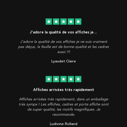
star
star
star
star
star
J'adore la qualité de vos affiches je…
J'adore la qualité de vos affiches je ne suis vraiment
pas déçus, la feuille est de bonne qualité et les cadres
aussi !!!
Lyaudet Claire
star
star
star
star
star
Affiches arrivées très rapidement
Affiches arrivées très rapidement, dans un emballage
très sympa ! Les affiches, cadres et porte affiche sont
de super qualité, les motifs magnifiques. Je
recommande.
Ludivine Rolland