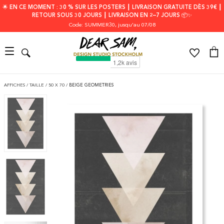
🌟 EN CE MOMENT : 30 % SUR LES POSTERS ┃ LIVRAISON GRATUITE DÈS 39€ ┃
RETOUR SOUS 30 JOURS ┃ LIVRAISON EN 2–7 JOURS 📦✨
Code: SUMMER30
, jusqu'au 07/08
AFFICHES
/
TAILLE
/
50 X 70
/
BEIGE GEOMETRIES