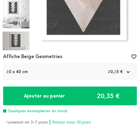
Item
1
Affiche Beige Geometries
favorite_border
of
5
30 x 40 cm
20,35 €
20,35 €
Ajouter au panier
Quelques exemplaires en stock
- Livraison en 3–7 jours
┃ Retour sous 30 jours