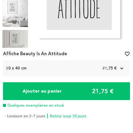
Item
1
Affiche Beauty Is An Attitude
favorite_border
of
5
30 x 40 cm
21,75 €
21,75 €
Ajouter au panier
Quelques exemplaires en stock
- Livraison en 3–7 jours
┃ Retour sous 30 jours