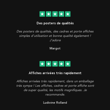
star
star
star
star
star
Des posters de qualités
Des posters de qualités, des cadres et porte affiches
simples d'utilisation et bonne qualité également !
J'adore
Margot
star
star
star
star
star
Affiches arrivées très rapidement
Affiches arrivées très rapidement, dans un emballage
très sympa ! Les affiches, cadres et porte affiche sont
de super qualité, les motifs magnifiques. Je
recommande.
Ludivine Rolland