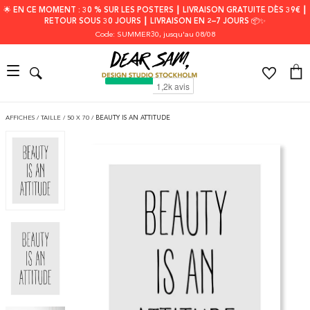
🌟 EN CE MOMENT : 30 % SUR LES POSTERS ┃ LIVRAISON GRATUITE DÈS 39€ ┃
RETOUR SOUS 30 JOURS ┃ LIVRAISON EN 2–7 JOURS 📦✨
Code: SUMMER30
, jusqu'au 08/08
AFFICHES
/
TAILLE
/
50 X 70
/
BEAUTY IS AN ATTITUDE