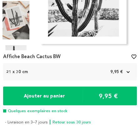
Item
1
Affiche Beach Cactus BW
favorite_border
of
4
21 x 30 cm
9,95 €
9,95 €
Ajouter au panier
Quelques exemplaires en stock
- Livraison en 3–7 jours
┃ Retour sous 30 jours