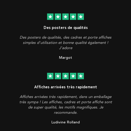
star
star
star
star
star
Des posters de qualités
Des posters de qualités, des cadres et porte affiches
simples d'utilisation et bonne qualité également !
J'adore
Margot
star
star
star
star
star
Affiches arrivées très rapidement
Affiches arrivées très rapidement, dans un emballage
très sympa ! Les affiches, cadres et porte affiche sont
de super qualité, les motifs magnifiques. Je
recommande.
Ludivine Rolland