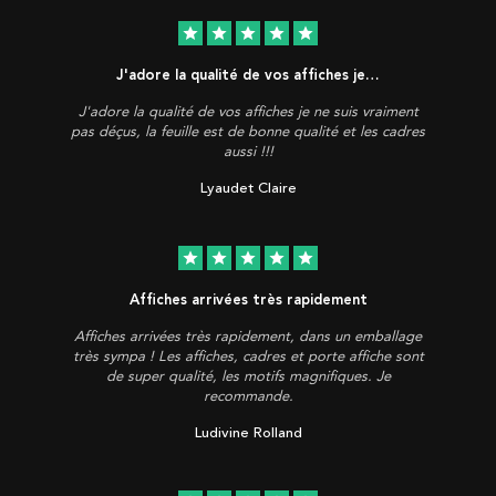
star
star
star
star
star
J'adore la qualité de vos affiches je…
J'adore la qualité de vos affiches je ne suis vraiment
pas déçus, la feuille est de bonne qualité et les cadres
aussi !!!
Lyaudet Claire
star
star
star
star
star
Affiches arrivées très rapidement
Affiches arrivées très rapidement, dans un emballage
très sympa ! Les affiches, cadres et porte affiche sont
de super qualité, les motifs magnifiques. Je
recommande.
Ludivine Rolland