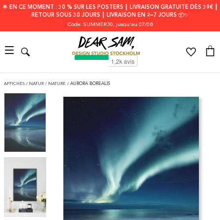
🌟 EN CE MOMENT : 30 % SUR LES POSTERS ┃ LIVRAISON GRATUITE DÈS 39€ ┃
RETOUR SOUS 30 JOURS ┃ LIVRAISON EN 2–7 JOURS 📦✨
Code: SUMMER30
, jusqu'au 07/08
AFFICHES
/
NATUR
/
NATURE
/
AURORA BOREALIS