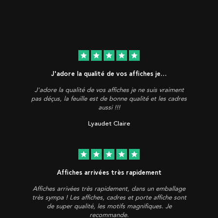
star
star
star
star
star
J'adore la qualité de vos affiches je…
J'adore la qualité de vos affiches je ne suis vraiment
pas déçus, la feuille est de bonne qualité et les cadres
aussi !!!
Lyaudet Claire
star
star
star
star
star
Affiches arrivées très rapidement
Affiches arrivées très rapidement, dans un emballage
très sympa ! Les affiches, cadres et porte affiche sont
de super qualité, les motifs magnifiques. Je
recommande.