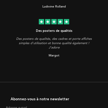
Ludivine Rolland
star
star
star
star
star
Des posters de qualités
Des posters de qualités, des cadres et porte affiches
simples d'utilisation et bonne qualité également !
J'adore
Margot
Abonnez-vous à notre newsletter
Adresse e-mail