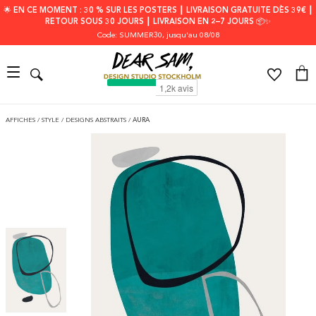
🌟 EN CE MOMENT : 30 % SUR LES POSTERS ┃ LIVRAISON GRATUITE DÈS 39€ ┃
RETOUR SOUS 30 JOURS ┃ LIVRAISON EN 2–7 JOURS 📦✨
Code: SUMMER30
, jusqu'au 08/08
AFFICHES
/
STYLE
/
DESIGNS ABSTRAITS
/
AURA