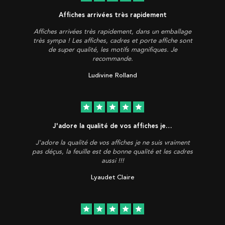
Affiches arrivées très rapidement
Affiches arrivées très rapidement, dans un emballage
très sympa ! Les affiches, cadres et porte affiche sont
de super qualité, les motifs magnifiques. Je
recommande.
Ludivine Rolland
star
star
star
star
star
J'adore la qualité de vos affiches je…
J'adore la qualité de vos affiches je ne suis vraiment
pas déçus, la feuille est de bonne qualité et les cadres
aussi !!!
Lyaudet Claire
star
star
star
star
star