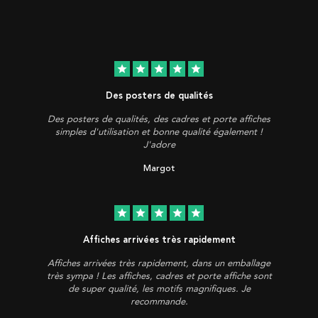
star
star
star
star
star
Des posters de qualités
Des posters de qualités, des cadres et porte affiches
simples d'utilisation et bonne qualité également !
J'adore
Margot
star
star
star
star
star
Affiches arrivées très rapidement
Affiches arrivées très rapidement, dans un emballage
très sympa ! Les affiches, cadres et porte affiche sont
de super qualité, les motifs magnifiques. Je
recommande.