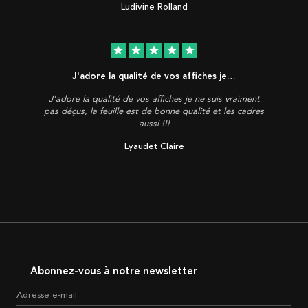
Ludivine Rolland
star
star
star
star
star
J'adore la qualité de vos affiches je…
J'adore la qualité de vos affiches je ne suis vraiment
pas déçus, la feuille est de bonne qualité et les cadres
aussi !!!
Lyaudet Claire
Abonnez-vous à notre newsletter
Adresse e-mail