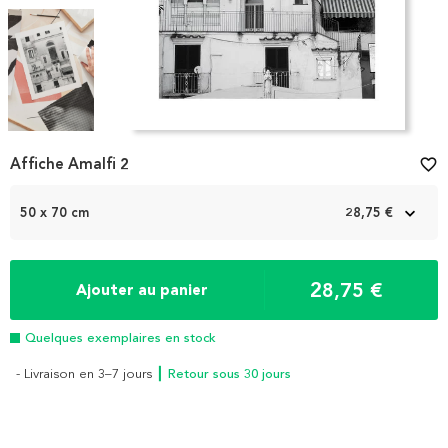
Item
Affiche Amalfi 2
favorite_border
1
of
3
50 x 70 cm
28,75 €
28,75 €
Ajouter au panier
Quelques exemplaires en stock
- Livraison en 3–7 jours
┃ Retour sous 30 jours